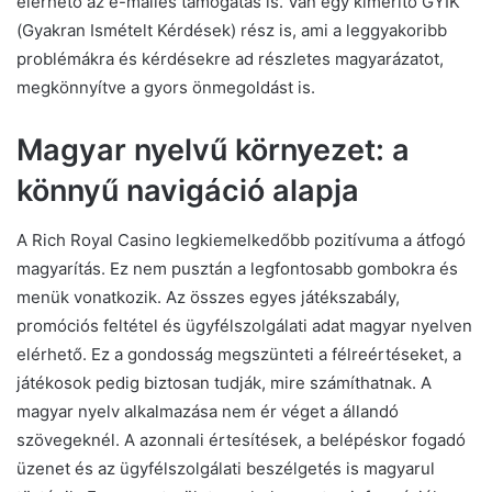
elérhető az e-mailes támogatás is. Van egy kimerítő GYIK
(Gyakran Ismételt Kérdések) rész is, ami a leggyakoribb
problémákra és kérdésekre ad részletes magyarázatot,
megkönnyítve a gyors önmegoldást is.
Magyar nyelvű környezet: a
könnyű navigáció alapja
A Rich Royal Casino legkiemelkedőbb pozitívuma a átfogó
magyarítás. Ez nem pusztán a legfontosabb gombokra és
menük vonatkozik. Az összes egyes játékszabály,
promóciós feltétel és ügyfélszolgálati adat magyar nyelven
elérhető. Ez a gondosság megszünteti a félreértéseket, a
játékosok pedig biztosan tudják, mire számíthatnak. A
magyar nyelv alkalmazása nem ér véget a állandó
szövegeknél. A azonnali értesítések, a belépéskor fogadó
üzenet és az ügyfélszolgálati beszélgetés is magyarul