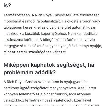
is?
Természetesen. A Rich Royal Casino felülete tökéletesen
mobilbarát és mobilra optimalizált. Ha okostelefonon vagy
táblagépen keresik fel az oldalt, a felület automatikusan
illeszkedik a készülék képernyőjéhez. Nem kell dedikált
alkalmazást letölteni. A böngészőben futó mobil verzió
megegyező funkciókat és ugyanolyan játékélményt nyújtja,
mint az asztali számítógépes változat.
Miképpen kaphatok segítséget, ha
problémám adódik?
A Rich Royal Casino számos úton is nyújt gyors és
hatékony ügyfélszolgálatot magyar nyelven. A felületen
könnyen fellelhető az élő chat funkció, ahol azonnali
válaszokhoz férhetnek hozzá a játékosok. Ezen kívül