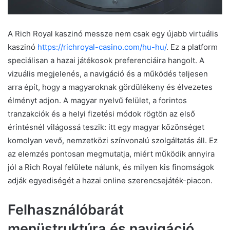
A Rich Royal kaszinó messze nem csak egy újabb virtuális
kaszinó
https://richroyal-casino.com/hu-hu/
. Ez a platform
speciálisan a hazai játékosok preferenciáira hangolt. A
vizuális megjelenés, a navigáció és a működés teljesen
arra épít, hogy a magyaroknak gördülékeny és élvezetes
élményt adjon. A magyar nyelvű felület, a forintos
tranzakciók és a helyi fizetési módok rögtön az első
érintésnél világossá teszik: itt egy magyar közönséget
komolyan vevő, nemzetközi színvonalú szolgáltatás áll. Ez
az elemzés pontosan megmutatja, miért működik annyira
jól a Rich Royal felülete nálunk, és milyen kis finomságok
adják egyediségét a hazai online szerencsejáték-piacon.
Felhasználóbarát
menüstruktúra és navigáció