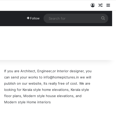
Log In
Random
Si
Searc
Follow
for
If you are Architect, Engineer,or Interior designer, you
can send your works to info@homepictures.in we will
publish on our website, Its really free of cost. We are
looking for Kerala style home elevations, Kerala style
floor plans, Modern style house elevations, and
Modern style Home interiors