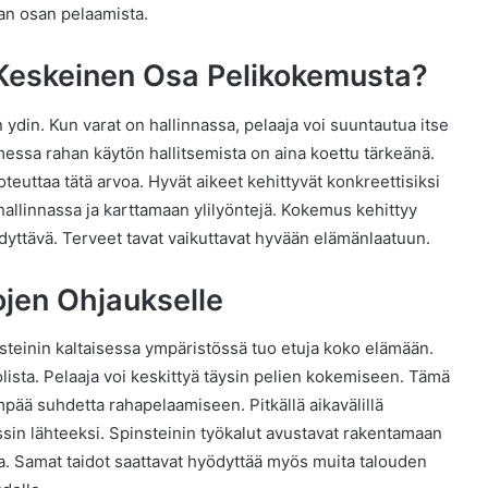
an osan pelaamista.
 Keskeinen Osa Pelikokemusta?
 ydin. Kun varat on hallinnassa, pelaaja voi suuntautua itse
essa rahan käytön hallitsemista on aina koettu tärkeänä.
oteuttaa tätä arvoa. Hyvät aikeet kehittyvät konkreettisiksi
hallinnassa ja karttamaan ylilyöntejä. Kokemus kehittyy
yydyttävä. Terveet tavat vaikuttavat hyvään elämänlaatuun.
jen Ohjaukselle
teinin kaltaisessa ympäristössä tuo etuja koko elämään.
olista. Pelaaja voi keskittyä täysin pelien kokemiseen. Tämä
mpää suhdetta rahapelaamiseen. Pitkällä aikavälillä
ssin lähteeksi. Spinsteinin työkalut avustavat rakentamaan
a. Samat taidot saattavat hyödyttää myös muita talouden