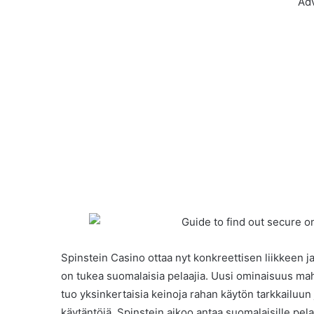
Ad
Spinstein Casino ottaa nyt konkreettisen liikkeen j
on tukea suomalaisia pelaajia. Uusi ominaisuus ma
tuo yksinkertaisia keinoja rahan käytön tarkkailuun 
käytäntöjä. Spinstein aikoo antaa suomalaisille pela