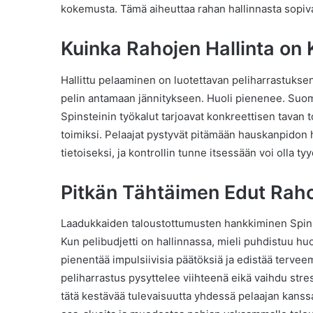
kokemusta. Tämä aiheuttaa rahan hallinnasta sopiv
Kuinka Rahojen Hallinta on
Hallittu pelaaminen on luotettavan peliharrastuksen
pelin antamaan jännitykseen. Huoli pienenee. Suom
Spinsteinin työkalut tarjoavat konkreettisen tavan t
toimiksi. Pelaajat pystyvät pitämään hauskanpidon 
tietoiseksi, ja kontrollin tunne itsessään voi olla t
Pitkän Tähtäimen Edut Raho
Laadukkaiden taloustottumusten hankkiminen Spins
Kun pelibudjetti on hallinnassa, mieli puhdistuu hu
pienentää impulsiivisia päätöksiä ja edistää tervee
peliharrastus pysyttelee viihteenä eikä vaihdu stre
tätä kestävää tulevaisuutta yhdessä pelaajan kanss