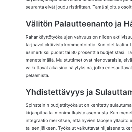
seuranta eivät joudu ristiriitaan. Tämä sijoitus oso
Välitön Palautteenanto ja H
Rahankäyttötyökalujen vahvuus on niiden aktiivisuus
tarjoavat aktiivista kommentointia. Kun olet laatinut 
esimerkiksi puolet tai 80 prosenttia budjetistasi. T
menetelmällä. Muistuttimet ovat hienovaraisia, eivä
vaikuttavat aikaisina hälytyksinä, jotka edesauttav
pelaamista.
Yhdistettävyys ja Sulautta
Spinsteinin budjettityökalut on kehitetty sulautumaa
kirjanpitoa tai monimutkaista asennusta. Kun menet 
integraatio merkitsee, että hyvien tapojen ylläpito 
tai sen jälkeen. Työkalut vaikuttavat hiljaisena tuk