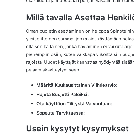
osa-alueita ja muodostaa pohjan vakaammalle talou
Millä tavalla Asettaa Henkil
Oman budjetin asettaminen on helppoa Spinsteinin t
yksiselitteinen summa, jonka aiot käyttämään pel
olla sen kaltainen, jonka häviäminen ei vaikuta ar
pienempiin osiin, kuten vaikkapa viikoittaisiin budjet
rajoista. Uudet käyttäjät kannattaa hyödyntää sisään
pelaamiskäyttäytymiseen.
Määritä Kuukausittainen Viihdearvio:
Hajota Budjetti Paloiksi:
Ota käyttöön Tilitystä Valvontaan:
Sopeuta Tarvittaessa:
Usein kysytyt kysymykset