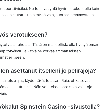
 responsiivisiksi. Ne toimivat yhtä hyvin tietokoneella kuin
i ja saada muistutuksia missä vain, suoraan selaimesta tai
myös verotukseen?
ytetyistä rahoista. Tästä on mahdollista olla hyötyä oman
janpitotyökalu, eivätkä ne korvaa ammattilaisten
umat erikseen.
en asettanut itselleni jo pelirajoja?
n talletusrajat, täydentävät toisiaan. Rajat ehkäisevät
tämään kulutustasi. Näin voit tehdä parempia valintoja
ojan.
yökalut Spinstein Casino -sivustolla?