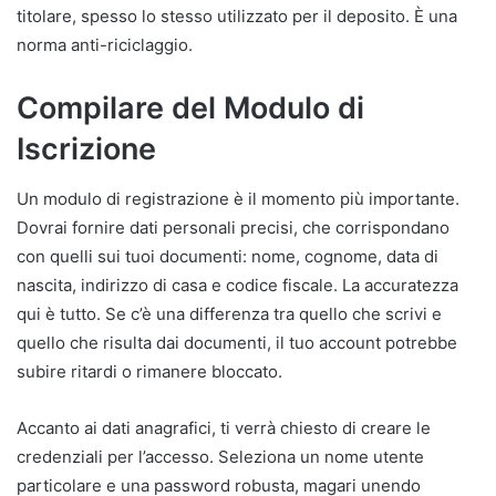
titolare, spesso lo stesso utilizzato per il deposito. È una
norma anti-riciclaggio.
Compilare del Modulo di
Iscrizione
Un modulo di registrazione è il momento più importante.
Dovrai fornire dati personali precisi, che corrispondano
con quelli sui tuoi documenti: nome, cognome, data di
nascita, indirizzo di casa e codice fiscale. La accuratezza
qui è tutto. Se c’è una differenza tra quello che scrivi e
quello che risulta dai documenti, il tuo account potrebbe
subire ritardi o rimanere bloccato.
Accanto ai dati anagrafici, ti verrà chiesto di creare le
credenziali per l’accesso. Seleziona un nome utente
particolare e una password robusta, magari unendo