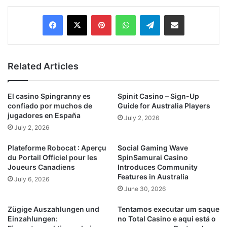
Pinterest
WhatsApp
Telegram
Share via Email
Related Articles
El casino Spingranny es
Spinit Casino – Sign-Up
confiado por muchos de
Guide for Australia Players
jugadores en España
July 2, 2026
July 2, 2026
Plateforme Robocat : Aperçu
Social Gaming Wave
du Portail Officiel pour les
SpinSamurai Casino
Joueurs Canadiens
Introduces Community
Features in Australia
July 6, 2026
June 30, 2026
Zügige Auszahlungen und
Tentamos executar um saque
Einzahlungen:
no Total Casino e aqui está o