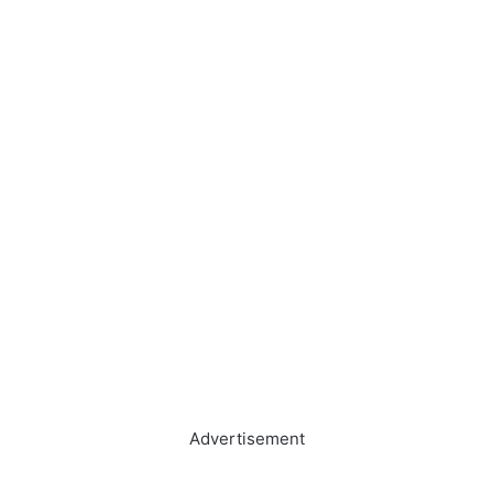
Advertisement