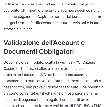
Solitamente i bonus si scattano in automatico al primo
accredito, altrimenti è presente un campo specifico nella
sezione pagamenti. Capire le norme del bonus ti consente
a organizzare più efficacemente le tue previsioni e la tua
strategia di gioco.
Validazione dell’Account e
Documenti Obbligatori
Dopo l’invio del modulo, scatta la verifica KYC. Cazeus
Casino ti chiederà di allegare le versioni digitali di
determinati documenti. Di solito sono necessari un
documento identificativo con foto (documento d’identità o
passaporto), una prova di residenza recente (una bolletta o
un conto corrente) e, talvolta, una dimostrazione che hai il
sistema di pagamento impiegato. I documenti devono
essere chiari e in un formato valido, quali PDF, JPG o PNG.