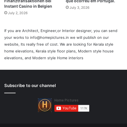
Finanztransaktionen bei
que ocorreu em Portugal.
Instant Casino in Belgien
July 3, 2026
July 2, 2026
If you are Architect, Engineer,or Interior designer, you can send
your works to info@homepictures.in we will publish on our
website, Its really free of cost. We are looking for Kerala style
home elevations, Kerala style floor plans, Modern style house
elevations, and Modern style Home interiors
Subscribe to our channel