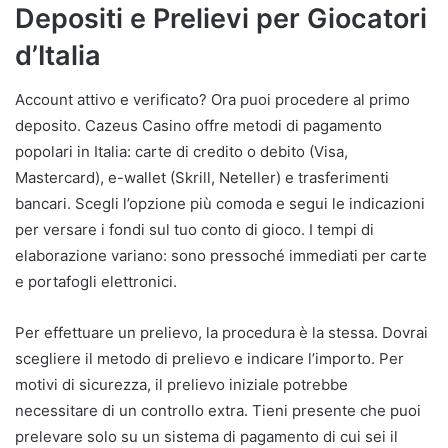
Depositi e Prelievi per Giocatori
d’Italia
Account attivo e verificato? Ora puoi procedere al primo
deposito. Cazeus Casino offre metodi di pagamento
popolari in Italia: carte di credito o debito (Visa,
Mastercard), e-wallet (Skrill, Neteller) e trasferimenti
bancari. Scegli l’opzione più comoda e segui le indicazioni
per versare i fondi sul tuo conto di gioco. I tempi di
elaborazione variano: sono pressoché immediati per carte
e portafogli elettronici.
Per effettuare un prelievo, la procedura è la stessa. Dovrai
scegliere il metodo di prelievo e indicare l’importo. Per
motivi di sicurezza, il prelievo iniziale potrebbe
necessitare di un controllo extra. Tieni presente che puoi
prelevare solo su un sistema di pagamento di cui sei il