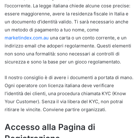
l’occorrente. La legge italiana chiede alcune cose precise:
essere maggiorenne, avere la residenza fiscale in Italia e
un documento d’identità valido. Ti sarà necessario anche
un metodo di pagamento a tuo nome, come
marketindex.com.au
una carta o un conto corrente, e un
indirizzo email che adoperi regolarmente. Questi elementi
non sono una formalità: sono necessari ai controlli di
sicurezza e sono la base per un gioco regolamentato.
Il nostro consiglio è di avere i documenti a portata di mano.
Ogni operatore con licenza italiana deve verificare
l’identità dei clienti, una procedura chiamata KYC (Know
Your Customer). Senza il via libera del KYC, non potrai
ritirare le vincite. Conviene partire organizzati.
Accesso alla Pagina di