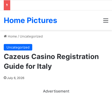
Home Pictures
M
Home
/
Uncategorized
Uncategorized
Cazeus Casino Registration
Guide for Italy
July 6, 2026
Advertisement