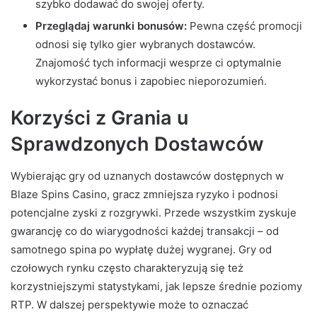
szybko dodawać do swojej oferty.
Przeglądaj warunki bonusów:
Pewna część promocji
odnosi się tylko gier wybranych dostawców.
Znajomość tych informacji wesprze ci optymalnie
wykorzystać bonus i zapobiec nieporozumień.
Korzyści z Grania u
Sprawdzonych Dostawców
Wybierając gry od uznanych dostawców dostępnych w
Blaze Spins Casino, gracz zmniejsza ryzyko i podnosi
potencjalne zyski z rozgrywki. Przede wszystkim zyskuje
gwarancję co do wiarygodności każdej transakcji – od
samotnego spina po wypłatę dużej wygranej. Gry od
czołowych rynku często charakteryzują się też
korzystniejszymi statystykami, jak lepsze średnie poziomy
RTP. W dalszej perspektywie może to oznaczać