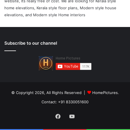
website, Its really free of cost. We are looking for Kerala style
home elevations, Kerala style floor plans, Modern style house
elevations, and Modern style Home interiors
Subscribe to our channel
© Copyright 2026, All Rights Reserved |
HomePictures.
Contact: +91 8330051600
Facebook
YouTube