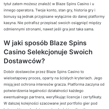
tytuł zatem możesz znaleźć w Blaze Spins Casino i u
innego operatora. Twoje konto, stan gry, historia gry i
bonusy są jednak przypisane wyłącznie do danej platformy
kasyna. Nie potrafisz przepisać swoich osiągnięć między
odmiennymi stronami, nawet jeśli gra jest taka sama.
W jaki sposób Blaze Spins
Casino Selekcjonuje Swoich
Dostawców?
Dobór dostawców przez Blaze Spins Casino to
wieloetapowy proces, oparty na ścisłych kryteriach. Jego
misją jest ochrona interesów gracza. Platforma zaczyna od
potwierdzenia legalności działalności każdego
ewentualnego partnera, weryfikując licencje i certyfikaty.
W dalszej kolejności szacowane jest portfolio gier pod