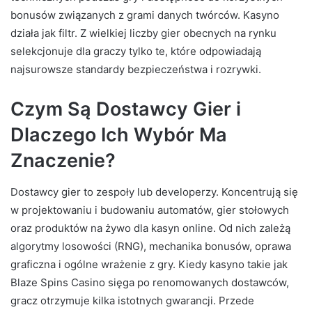
bonusów związanych z grami danych twórców. Kasyno
działa jak filtr. Z wielkiej liczby gier obecnych na rynku
selekcjonuje dla graczy tylko te, które odpowiadają
najsurowsze standardy bezpieczeństwa i rozrywki.
Czym Są Dostawcy Gier i
Dlaczego Ich Wybór Ma
Znaczenie?
Dostawcy gier to zespoły lub developerzy. Koncentrują się
w projektowaniu i budowaniu automatów, gier stołowych
oraz produktów na żywo dla kasyn online. Od nich zależą
algorytmy losowości (RNG), mechanika bonusów, oprawa
graficzna i ogólne wrażenie z gry. Kiedy kasyno takie jak
Blaze Spins Casino sięga po renomowanych dostawców,
gracz otrzymuje kilka istotnych gwarancji. Przede