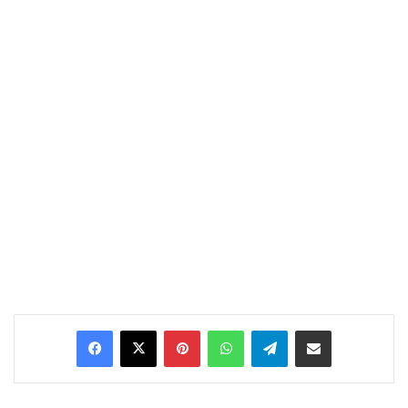
Pinterest
WhatsApp
Telegram
Share via Email