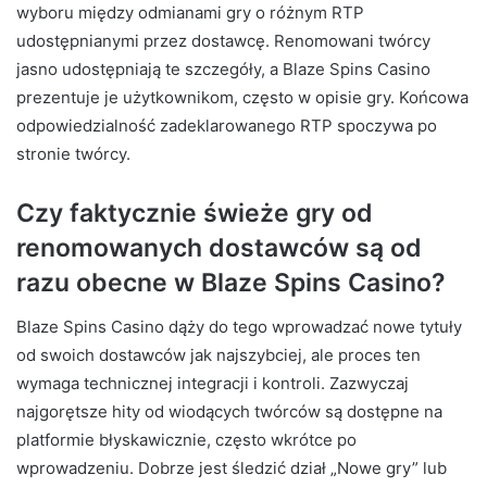
wyboru między odmianami gry o różnym RTP
udostępnianymi przez dostawcę. Renomowani twórcy
jasno udostępniają te szczegóły, a Blaze Spins Casino
prezentuje je użytkownikom, często w opisie gry. Końcowa
odpowiedzialność zadeklarowanego RTP spoczywa po
stronie twórcy.
Czy faktycznie świeże gry od
renomowanych dostawców są od
razu obecne w Blaze Spins Casino?
Blaze Spins Casino dąży do tego wprowadzać nowe tytuły
od swoich dostawców jak najszybciej, ale proces ten
wymaga technicznej integracji i kontroli. Zazwyczaj
najgorętsze hity od wiodących twórców są dostępne na
platformie błyskawicznie, często wkrótce po
wprowadzeniu. Dobrze jest śledzić dział „Nowe gry” lub