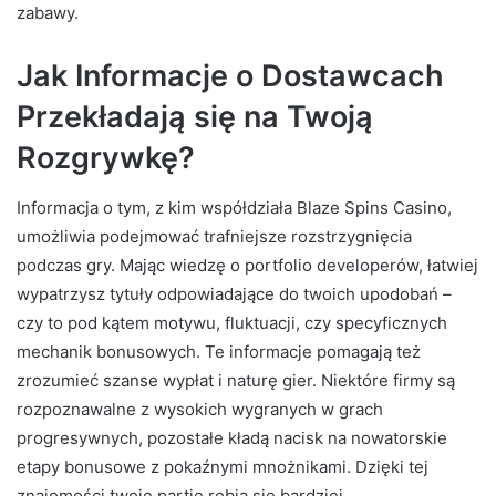
zabawy.
Jak Informacje o Dostawcach
Przekładają się na Twoją
Rozgrywkę?
Informacja o tym, z kim współdziała Blaze Spins Casino,
umożliwia podejmować trafniejsze rozstrzygnięcia
podczas gry. Mając wiedzę o portfolio developerów, łatwiej
wypatrzysz tytuły odpowiadające do twoich upodobań –
czy to pod kątem motywu, fluktuacji, czy specyficznych
mechanik bonusowych. Te informacje pomagają też
zrozumieć szanse wypłat i naturę gier. Niektóre firmy są
rozpoznawalne z wysokich wygranych w grach
progresywnych, pozostałe kładą nacisk na nowatorskie
etapy bonusowe z pokaźnymi mnożnikami. Dzięki tej
znajomości twoje partie robią się bardziej