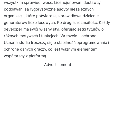
wszystkim sprawiedliwość. Licencjonowani dostawcy
poddawani są rygorystyczne audyty niezależnych
organizacji, które potwierdzają prawidłowe działanie
generatorów liczb losowych. Po drugie, rozmaitość. Każdy
developer ma swój własny styl, oferując setki tytułów o
różnych motywach i funkcjach. Wreszcie – ochrona.
Uznane studia troszczą się o stabilność oprogramowania i
ochronę danych graczy, co jest ważnym elementem
współpracy z platformą.
Advertisement