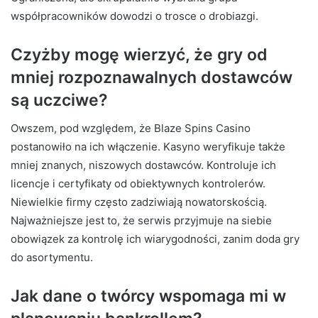
współpracowników dowodzi o trosce o drobiazgi.
Czyżby mogę wierzyć, że gry od
mniej rozpoznawalnych dostawców
są uczciwe?
Owszem, pod względem, że Blaze Spins Casino
postanowiło na ich włączenie. Kasyno weryfikuje także
mniej znanych, niszowych dostawców. Kontroluje ich
licencje i certyfikaty od obiektywnych kontrolerów.
Niewielkie firmy często zadziwiają nowatorskością.
Najważniejsze jest to, że serwis przyjmuje na siebie
obowiązek za kontrolę ich wiarygodności, zanim doda gry
do asortymentu.
Jak dane o twórcy wspomaga mi w