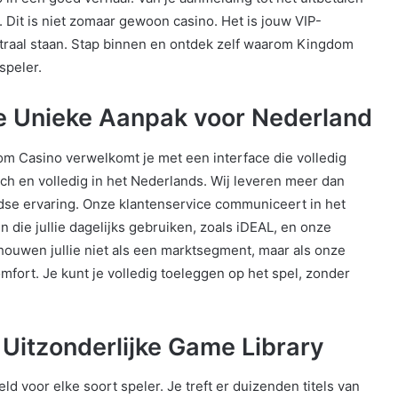
l. Dit is niet zomaar gewoon casino. Het is jouw VIP-
raal staan. Stap binnen en ontdek zelf waarom Kingdom
speler.
ze Unieke Aanpak voor Nederland
dom Casino verwelkomt je met een interface die volledig
sch en volledig in het Nederlands. Wij leveren meer dan
dse ervaring. Onze klantenservice communiceert in het
die jullie dagelijks gebruiken, zoals iDEAL, en onze
houwen jullie niet als een marktsegment, maar als onze
mfort. Je kunt je volledig toeleggen op het spel, zonder
 Uitzonderlijke Game Library
d voor elke soort speler. Je treft er duizenden titels van