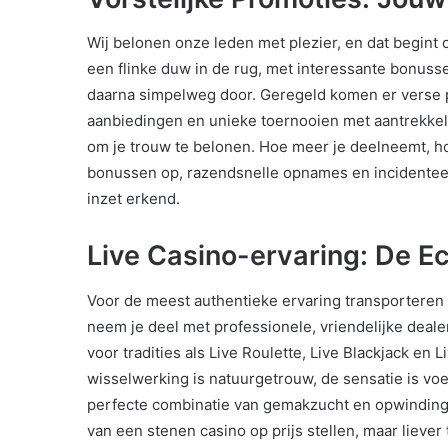
Wij belonen onze leden met plezier, en dat begint 
een flinke duw in de rug, met interessante bonusse
daarna simpelweg door. Geregeld komen er verse pr
aanbiedingen en unieke toernooien met aantrekkeli
om je trouw te belonen. Hoe meer je deelneemt, hoe
bonussen op, razendsnelle opnames en incidenteel
inzet erkend.
Live Casino-ervaring: De E
Voor de meest authentieke ervaring transporteren 
neem je deel met professionele, vriendelijke deale
voor tradities als Live Roulette, Live Blackjack en 
wisselwerking is natuurgetrouw, de sensatie is voel
perfecte combinatie van gemakzucht en opwinding,
van een stenen casino op prijs stellen, maar liever