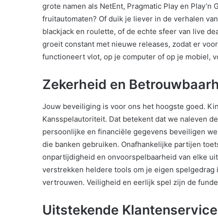
grote namen als NetEnt, Pragmatic Play en Play’n 
fruitautomaten? Of duik je liever in de verhalen va
blackjack en roulette, of de echte sfeer van live d
groeit constant met nieuwe releases, zodat er voor
functioneert vlot, op je computer of op je mobiel, 
Zekerheid en Betrouwbaarh
Jouw beveiliging is voor ons het hoogste goed. K
Kansspelautoriteit. Dat betekent dat we naleven d
persoonlijke en financiële gegevens beveiligen w
die banken gebruiken. Onafhankelijke partijen toe
onpartijdigheid en onvoorspelbaarheid van elke ui
verstrekken heldere tools om je eigen spelgedrag 
vertrouwen. Veiligheid en eerlijk spel zijn de fund
Uitstekende Klantenservice