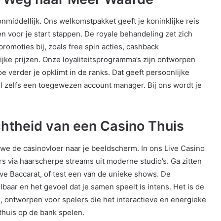
onmiddellijk. Ons welkomstpakket geeft je koninklijke reis
n voor je start stappen. De royale behandeling zet zich
omoties bij, zoals free spin acties, cashback
jke prijzen. Onze loyaliteitsprogramma’s zijn ontworpen
 verder je opklimt in de ranks. Dat geeft persoonlijke
 zelfs een toegewezen account manager. Bij ons wordt je
chtheid van een Casino Thuis
we de casinovloer naar je beeldscherm. In ons Live Casino
rs via haarscherpe streams uit moderne studio’s. Ga zitten
Live Baccarat, of test een van de unieke shows. De
baar en het gevoel dat je samen speelt is intens. Het is de
 ontworpen voor spelers die het interactieve en energieke
 thuis op de bank spelen.