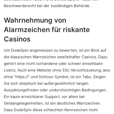
Beschwerderecht bei der zuständigen Behörde.
Wahrnehmung von
Alarmzeichen für riskante
Casinos
Um DudeSpin angemessen zu bewerten, ist ein Blick auf
die klassischen Warnzeichen zweifelhafter Casinos. Dazu
gehört eine nicht vorhandene oder schwer einsehbare
Lizenz. Auch eine Website ohne SSL-Verschlüsselung, also
ohne “https://” und Schloss-Symbol, ist ein Tabu. Zeigen
Sie sich skeptisch bei außergewöhnlich langen
Auszahlungsfristen oder undurchsichtigen Bedingungen.
Ein kaum erreichbarer Support, vor allem bei
Geldangelegenheiten, ist ein deutliches Warnzeichen.
Dass DudeSpin diese schlechten Kennzeichen nicht