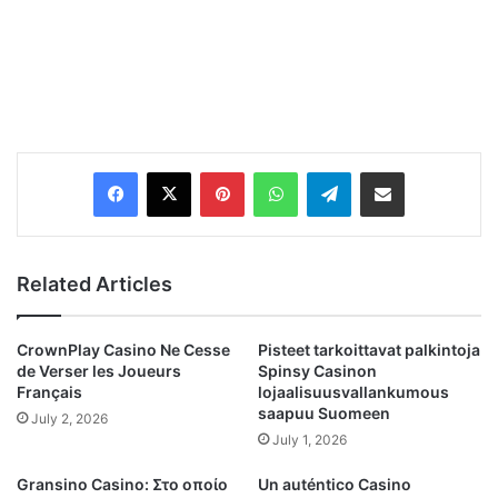
Pinterest
WhatsApp
Telegram
Share via Email
Related Articles
CrownPlay Casino Ne Cesse
Pisteet tarkoittavat palkintoja
de Verser les Joueurs
Spinsy Casinon
Français
lojaalisuusvallankumous
saapuu Suomeen
July 2, 2026
July 1, 2026
Gransino Casino: Στο οποίο
Un auténtico Casino