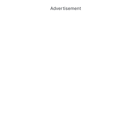
Advertisement