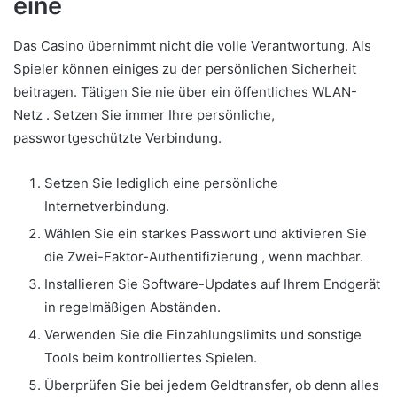
eine
Das Casino übernimmt nicht die volle Verantwortung. Als
Spieler können einiges zu der persönlichen Sicherheit
beitragen. Tätigen Sie nie über ein öffentliches WLAN-
Netz . Setzen Sie immer Ihre persönliche,
passwortgeschützte Verbindung.
Setzen Sie lediglich eine persönliche
Internetverbindung.
Wählen Sie ein starkes Passwort und aktivieren Sie
die Zwei-Faktor-Authentifizierung , wenn machbar.
Installieren Sie Software-Updates auf Ihrem Endgerät
in regelmäßigen Abständen.
Verwenden Sie die Einzahlungslimits und sonstige
Tools beim kontrolliertes Spielen.
Überprüfen Sie bei jedem Geldtransfer, ob denn alles