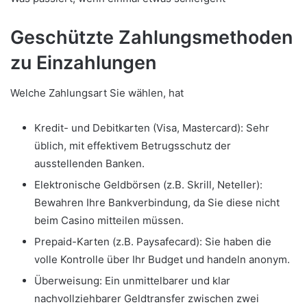
Geschützte Zahlungsmethoden
zu Einzahlungen
Welche Zahlungsart Sie wählen, hat
Kredit- und Debitkarten (Visa, Mastercard): Sehr
üblich, mit effektivem Betrugsschutz der
ausstellenden Banken.
Elektronische Geldbörsen (z.B. Skrill, Neteller):
Bewahren Ihre Bankverbindung, da Sie diese nicht
beim Casino mitteilen müssen.
Prepaid-Karten (z.B. Paysafecard): Sie haben die
volle Kontrolle über Ihr Budget und handeln anonym.
Überweisung: Ein unmittelbarer und klar
nachvollziehbarer Geldtransfer zwischen zwei