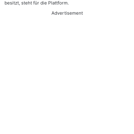
besitzt, steht für die Plattform.
Advertisement