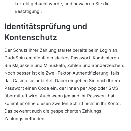
korrekt gebucht wurde, und bewahren Sie die
Bestätigung .
Identitätsprüfung und
Kontenschutz
Der Schutz Ihrer Zahlung startet bereits beim Login an.
DudeSpin empfiehlt ein starkes Passwort. Kombinieren
Sie Majuskeln und Minuskeln, Zahlen und Sonderzeichen.
Noch besser ist die Zwei-Faktor-Authentifizierung, falls
das Casino sie anbietet. Dabei eingeben Sie nach Ihrem
Passwort einen Code ein, der Ihnen per App oder SMS
übermittelt wird. Auch wenn jemand Ihr Passwort hat,
kommt er ohne diesen zweiten Schritt nicht in Ihr Konto.
Das bewahrt auch die gespeicherten Zahlungs
Zahlungsmethoden.