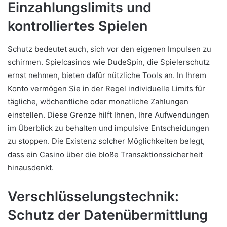
Einzahlungslimits und
kontrolliertes Spielen
Schutz bedeutet auch, sich vor den eigenen Impulsen zu
schirmen. Spielcasinos wie DudeSpin, die Spielerschutz
ernst nehmen, bieten dafür nützliche Tools an. In Ihrem
Konto vermögen Sie in der Regel individuelle Limits für
tägliche, wöchentliche oder monatliche Zahlungen
einstellen. Diese Grenze hilft Ihnen, Ihre Aufwendungen
im Überblick zu behalten und impulsive Entscheidungen
zu stoppen. Die Existenz solcher Möglichkeiten belegt,
dass ein Casino über die bloße Transaktionssicherheit
hinausdenkt.
Verschlüsselungstechnik:
Schutz der Datenübermittlung