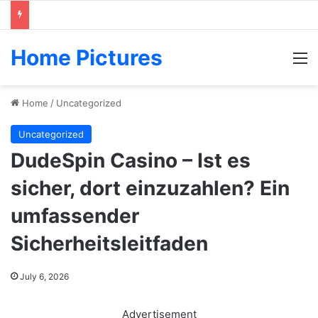
Home Pictures
M
Home
/
Uncategorized
Uncategorized
DudeSpin Casino – Ist es
sicher, dort einzuzahlen? Ein
umfassender
Sicherheitsleitfaden
July 6, 2026
Advertisement