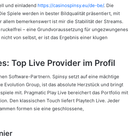
ell und einladend
https://casinospinsy.eu/de-be/
. Die
 Die Spiele werden in bester Bildqualität präsentiert, mit
 allem bemerkenswert ist mir die Stabilität der Streams.
d ruckelfrei – eine Grundvoraussetzung für ungezwungenes
icht von selbst, er ist das Ergebnis einer klugen
s: Top Live Provider im Profil
inen Software-Partnern. Spinsy setzt auf eine mächtige
e Evolution Group, ist das absolute Herzstück und bringt
ele mit. Pragmatic Play Live bereichert das Portfolio mit
on. Den klassischen Touch liefert Playtech Live. Jeder
zusammen formen sie eine geschlossene,
nier