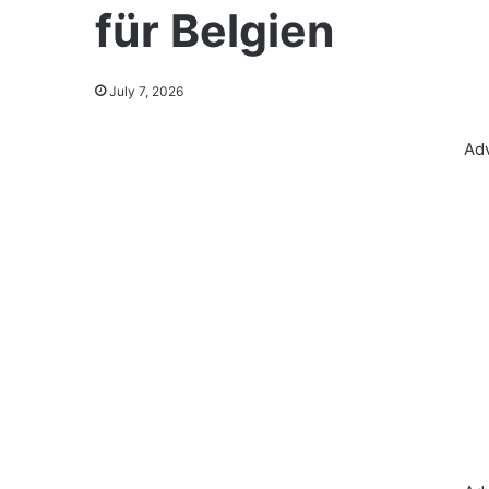
für Belgien
July 7, 2026
Ad