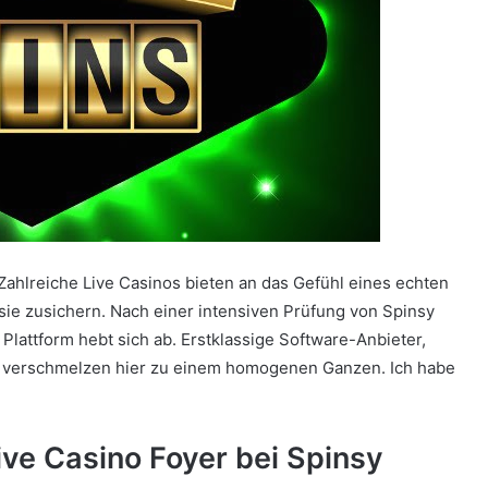
ahlreiche Live Casinos bieten an das Gefühl eines echten
 sie zusichern. Nach einer intensiven Prüfung von Spinsy
 Plattform hebt sich ab. Erstklassige Software-Anbieter,
t verschmelzen hier zu einem homogenen Ganzen. Ich habe
ive Casino Foyer bei Spinsy