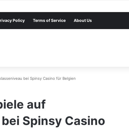
rivacy Policy
Terms of Service
About Us
klasseniveau bei Spinsy Casino für Belgien
iele auf
 bei Spinsy Casino