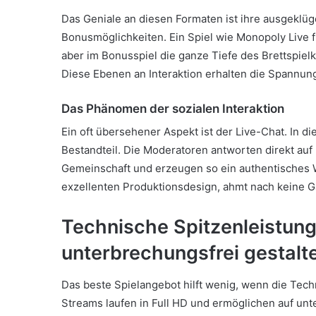
Das Geniale an diesen Formaten ist ihre ausgekl
Bonusmöglichkeiten. Ein Spiel wie Monopoly Live 
aber im Bonusspiel die ganze Tiefe des Brettspiel
Diese Ebenen an Interaktion erhalten die Spannun
Das Phänomen der sozialen Interaktion
Ein oft übersehener Aspekt ist der Live-Chat. In
Bestandteil. Die Moderatoren antworten direkt au
Gemeinschaft und erzeugen so ein authentisches 
exzellenten Produktionsdesign, ahmt nach keine G
Technische Spitzenleistung
unterbrechungsfrei gestalt
Das beste Spielangebot hilft wenig, wenn die Techni
Streams laufen in Full HD und ermöglichen auf un