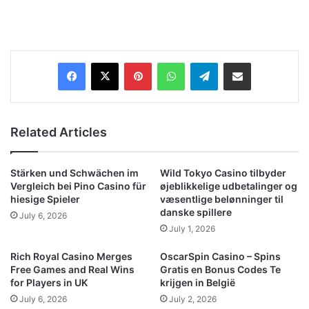
Pinterest
WhatsApp
Telegram
Share via Email
Related Articles
Stärken und Schwächen im
Wild Tokyo Casino tilbyder
Vergleich bei Pino Casino für
øjeblikkelige udbetalinger og
hiesige Spieler
væsentlige belønninger til
danske spillere
July 6, 2026
July 1, 2026
Rich Royal Casino Merges
OscarSpin Casino – Spins
Free Games and Real Wins
Gratis en Bonus Codes Te
for Players in UK
krijgen in België
July 6, 2026
July 2, 2026