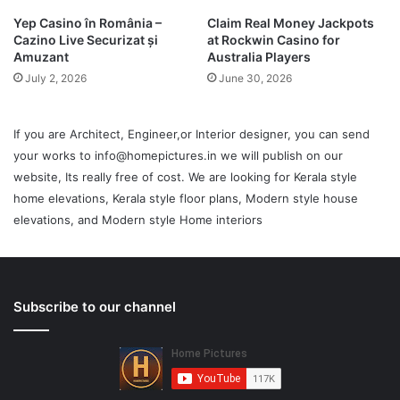
Yep Casino în România –
Claim Real Money Jackpots
Cazino Live Securizat și
at Rockwin Casino for
Amuzant
Australia Players
July 2, 2026
June 30, 2026
If you are Architect, Engineer,or Interior designer, you can send
your works to info@homepictures.in we will publish on our
website, Its really free of cost. We are looking for Kerala style
home elevations, Kerala style floor plans, Modern style house
elevations, and Modern style Home interiors
Subscribe to our channel