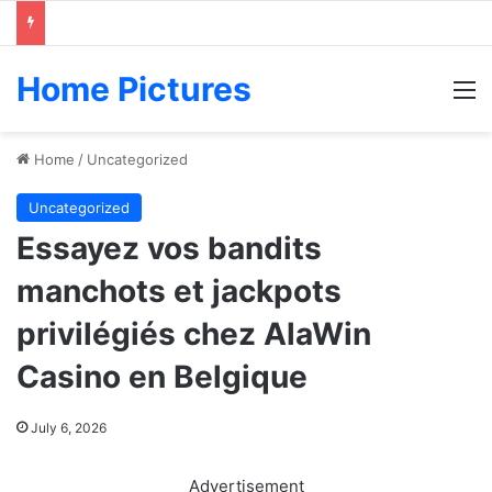
Home Pictures
M
Home
/
Uncategorized
Uncategorized
Essayez vos bandits
manchots et jackpots
privilégiés chez AlaWin
Casino en Belgique
July 6, 2026
Advertisement