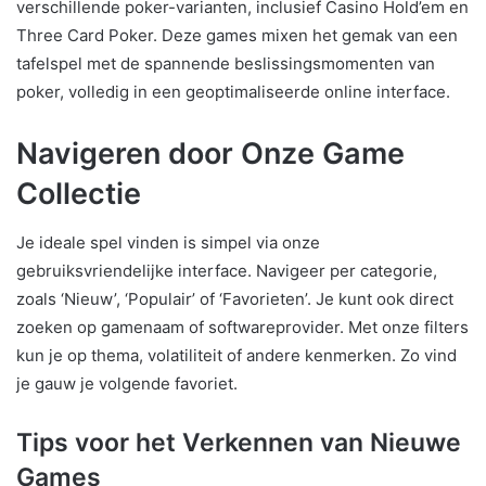
verschillende poker-varianten, inclusief Casino Hold’em en
Three Card Poker. Deze games mixen het gemak van een
tafelspel met de spannende beslissingsmomenten van
poker, volledig in een geoptimaliseerde online interface.
Navigeren door Onze Game
Collectie
Je ideale spel vinden is simpel via onze
gebruiksvriendelijke interface. Navigeer per categorie,
zoals ‘Nieuw’, ‘Populair’ of ‘Favorieten’. Je kunt ook direct
zoeken op gamenaam of softwareprovider. Met onze filters
kun je op thema, volatiliteit of andere kenmerken. Zo vind
je gauw je volgende favoriet.
Tips voor het Verkennen van Nieuwe
Games