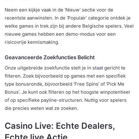
Neem een kijkje vaak in de ‘Nieuw’ sectie voor de
recentste aanwinsten. In de ‘Populair’ categorie ontdek je
welke games in trek zijn bij andere Belgische spelers. Veel
nieuwe games hebben een demo-modus voor een
risicovrije kennismaking.
Geavanceerde Zoekfuncties Belicht
Onze uitgebreide zoekfunctie stelt je in staat gericht te
filteren. Zoek bijvoorbeeld op games met een specifiek
type bonusronde, bijvoorbeeld ‘Free Spins’ of ‘Pick Me
Bonus’. Je kunt ook filteren op het hoogste winpotentieel
of op specifieke payline-structuren. Nuttig voor spelers
die precies weten wat ze zoeken.
Casino Live: Echte Dealers,
Echte live Actie