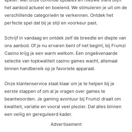
het aanbod actueel en boeiend. We stimuleren je uit om de
verschillende categorieën te verkennen. Ontdek het
perfecte spel dat bij je stijl en voorkeur past.
Schrijf in vandaag en ontdek zelf de breedte en diepte van
ons aanbod. Of je nu ervaren bent of net begint, bij Frumzi
Casino krijg je een warm welkom. Een ongeëvenaarde
selectie van topkwaliteit casino games wacht, allemaal
binnen handbereik op je favoriete apparaat.
Onze klantenservice staat klaar om je te helpen bij je
eerste stappen of om al je vragen over games te
beantwoorden. Je gaming avontuur bij Frumzi draait om
kwaliteit, variatie en vooral veel plezier. Dat alles binnen
een veilig en gereguleerd kader.
Advertisement