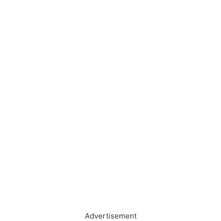
Advertisement