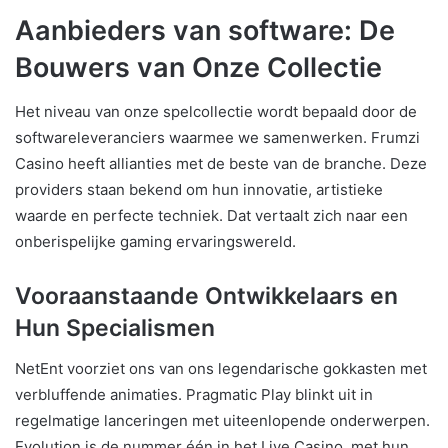
Aanbieders van software: De
Bouwers van Onze Collectie
Het niveau van onze spelcollectie wordt bepaald door de
softwareleveranciers waarmee we samenwerken. Frumzi
Casino heeft allianties met de beste van de branche. Deze
providers staan bekend om hun innovatie, artistieke
waarde en perfecte techniek. Dat vertaalt zich naar een
onberispelijke gaming ervaringswereld.
Vooraanstaande Ontwikkelaars en
Hun Specialismen
NetEnt voorziet ons van ons legendarische gokkasten met
verbluffende animaties. Pragmatic Play blinkt uit in
regelmatige lanceringen met uiteenlopende onderwerpen.
Evolution is de nummer één in het Live Casino, met hun