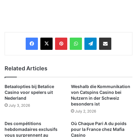
Pinterest
WhatsApp
Telegram
Share via Email
Related Articles
Betaalopties bij Betalice
Weshalb die Kommunikation
Casino voor spelers uit
von Catspins Casino bei
Nederland
Nutzern in der Schweiz
besonders ist
July 3, 2026
July 2, 2026
Des compétitions
Où Chaque Pari A du poids
hebdomadaires exclusifs
pour la France chez Mafia
vous surprennent au
Casino