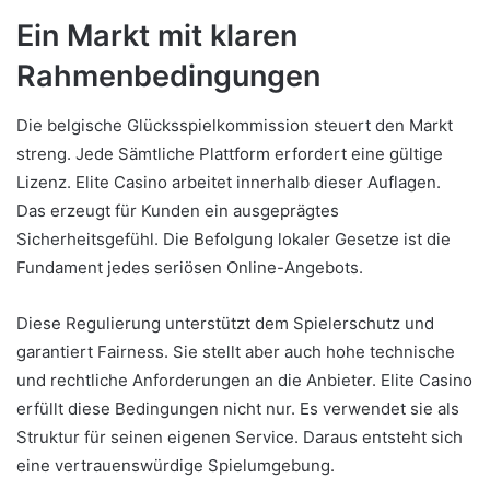
Ein Markt mit klaren
Rahmenbedingungen
Die belgische Glücksspielkommission steuert den Markt
streng. Jede Sämtliche Plattform erfordert eine gültige
Lizenz. Elite Casino arbeitet innerhalb dieser Auflagen.
Das erzeugt für Kunden ein ausgeprägtes
Sicherheitsgefühl. Die Befolgung lokaler Gesetze ist die
Fundament jedes seriösen Online-Angebots.
Diese Regulierung unterstützt dem Spielerschutz und
garantiert Fairness. Sie stellt aber auch hohe technische
und rechtliche Anforderungen an die Anbieter. Elite Casino
erfüllt diese Bedingungen nicht nur. Es verwendet sie als
Struktur für seinen eigenen Service. Daraus entsteht sich
eine vertrauenswürdige Spielumgebung.