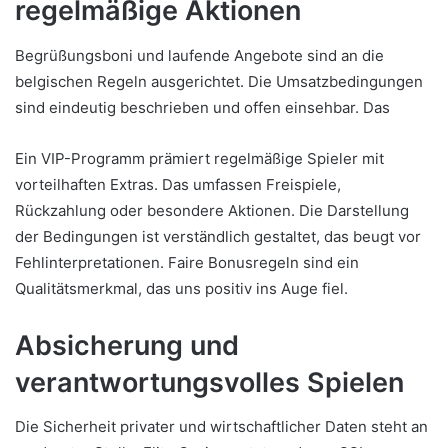
regelmäßige Aktionen
Begrüßungsboni und laufende Angebote sind an die
belgischen Regeln ausgerichtet. Die Umsatzbedingungen
sind eindeutig beschrieben und offen einsehbar. Das
Ein VIP-Programm prämiert regelmäßige Spieler mit
vorteilhaften Extras. Das umfassen Freispiele,
Rückzahlung oder besondere Aktionen. Die Darstellung
der Bedingungen ist verständlich gestaltet, das beugt vor
Fehlinterpretationen. Faire Bonusregeln sind ein
Qualitätsmerkmal, das uns positiv ins Auge fiel.
Absicherung und
verantwortungsvolles Spielen
Die Sicherheit privater und wirtschaftlicher Daten steht an