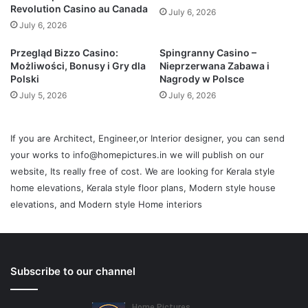
Revolution Casino au Canada
July 6, 2026
July 6, 2026
Przegląd Bizzo Casino:
Spingranny Casino –
Możliwości, Bonusy i Gry dla
Nieprzerwana Zabawa i
Polski
Nagrody w Polsce
July 5, 2026
July 6, 2026
If you are Architect, Engineer,or Interior designer, you can send
your works to info@homepictures.in we will publish on our
website, Its really free of cost. We are looking for Kerala style
home elevations, Kerala style floor plans, Modern style house
elevations, and Modern style Home interiors
Subscribe to our channel