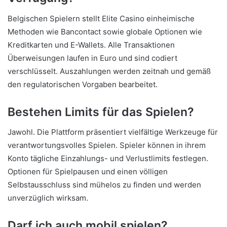
Belgischen Spielern stellt Elite Casino einheimische
Methoden wie Bancontact sowie globale Optionen wie
Kreditkarten und E-Wallets. Alle Transaktionen
Überweisungen laufen in Euro und sind codiert
verschlüsselt. Auszahlungen werden zeitnah und gemäß
den regulatorischen Vorgaben bearbeitet.
Bestehen Limits für das Spielen?
Jawohl. Die Plattform präsentiert vielfältige Werkzeuge für
verantwortungsvolles Spielen. Spieler können in ihrem
Konto tägliche Einzahlungs- und Verlustlimits festlegen.
Optionen für Spielpausen und einen völligen
Selbstausschluss sind mühelos zu finden und werden
unverzüglich wirksam.
Darf ich auch mobil spielen?