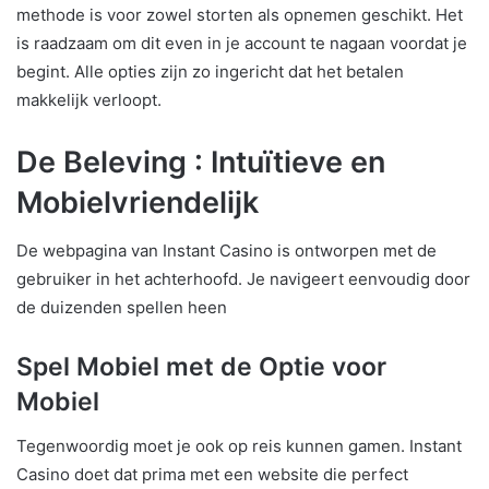
methode is voor zowel storten als opnemen geschikt. Het
is raadzaam om dit even in je account te nagaan voordat je
begint. Alle opties zijn zo ingericht dat het betalen
makkelijk verloopt.
De Beleving : Intuïtieve en
Mobielvriendelijk
De webpagina van Instant Casino is ontworpen met de
gebruiker in het achterhoofd. Je navigeert eenvoudig door
de duizenden spellen heen
Spel Mobiel met de Optie voor
Mobiel
Tegenwoordig moet je ook op reis kunnen gamen. Instant
Casino doet dat prima met een website die perfect