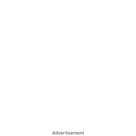
Advertisement