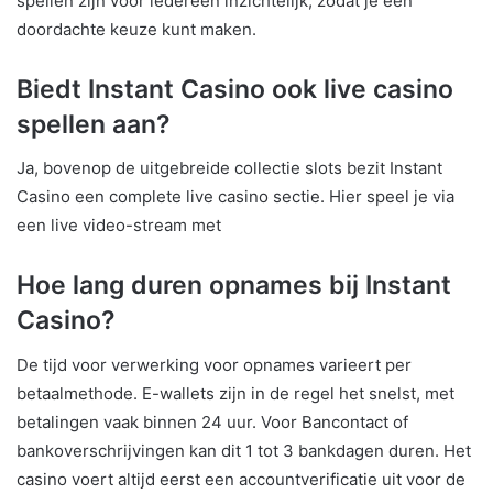
spellen zijn voor iedereen inzichtelijk, zodat je een
doordachte keuze kunt maken.
Biedt Instant Casino ook live casino
spellen aan?
Ja, bovenop de uitgebreide collectie slots bezit Instant
Casino een complete live casino sectie. Hier speel je via
een live video-stream met
Hoe lang duren opnames bij Instant
Casino?
De tijd voor verwerking voor opnames varieert per
betaalmethode. E-wallets zijn in de regel het snelst, met
betalingen vaak binnen 24 uur. Voor Bancontact of
bankoverschrijvingen kan dit 1 tot 3 bankdagen duren. Het
casino voert altijd eerst een accountverificatie uit voor de