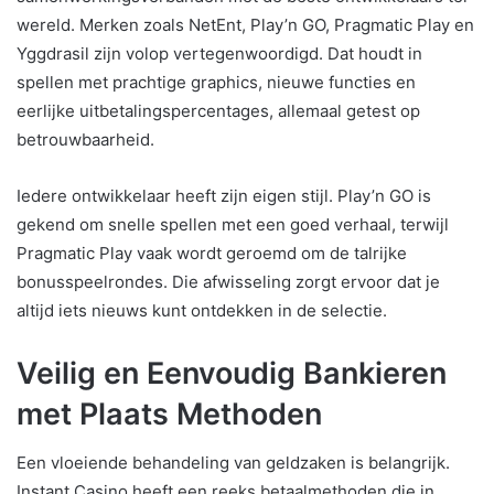
wereld. Merken zoals NetEnt, Play’n GO, Pragmatic Play en
Yggdrasil zijn volop vertegenwoordigd. Dat houdt in
spellen met prachtige graphics, nieuwe functies en
eerlijke uitbetalingspercentages, allemaal getest op
betrouwbaarheid.
Iedere ontwikkelaar heeft zijn eigen stijl. Play’n GO is
gekend om snelle spellen met een goed verhaal, terwijl
Pragmatic Play vaak wordt geroemd om de talrijke
bonusspeelrondes. Die afwisseling zorgt ervoor dat je
altijd iets nieuws kunt ontdekken in de selectie.
Veilig en Eenvoudig Bankieren
met Plaats Methoden
Een vloeiende behandeling van geldzaken is belangrijk.
Instant Casino heeft een reeks betaalmethoden die in