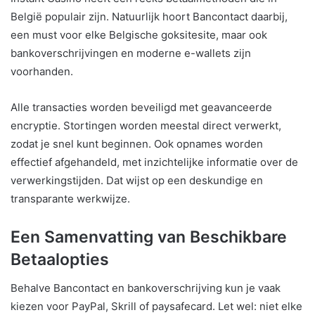
België populair zijn. Natuurlijk hoort Bancontact daarbij,
een must voor elke Belgische goksitesite, maar ook
bankoverschrijvingen en moderne e-wallets zijn
voorhanden.
Alle transacties worden beveiligd met geavanceerde
encryptie. Stortingen worden meestal direct verwerkt,
zodat je snel kunt beginnen. Ook opnames worden
effectief afgehandeld, met inzichtelijke informatie over de
verwerkingstijden. Dat wijst op een deskundige en
transparante werkwijze.
Een Samenvatting van Beschikbare
Betaalopties
Behalve Bancontact en bankoverschrijving kun je vaak
kiezen voor PayPal, Skrill of paysafecard. Let wel: niet elke