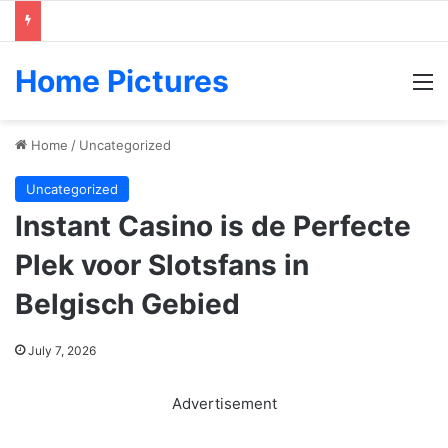
Home Pictures
M
Home
/
Uncategorized
Uncategorized
Instant Casino is de Perfecte
Plek voor Slotsfans in
Belgisch Gebied
July 7, 2026
Advertisement