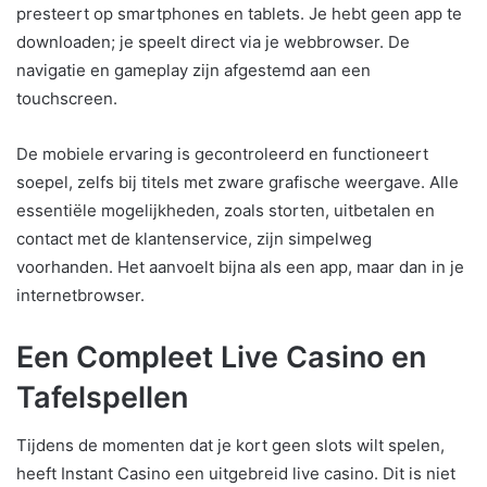
presteert op smartphones en tablets. Je hebt geen app te
downloaden; je speelt direct via je webbrowser. De
navigatie en gameplay zijn afgestemd aan een
touchscreen.
De mobiele ervaring is gecontroleerd en functioneert
soepel, zelfs bij titels met zware grafische weergave. Alle
essentiële mogelijkheden, zoals storten, uitbetalen en
contact met de klantenservice, zijn simpelweg
voorhanden. Het aanvoelt bijna als een app, maar dan in je
internetbrowser.
Een Compleet Live Casino en
Tafelspellen
Tijdens de momenten dat je kort geen slots wilt spelen,
heeft Instant Casino een uitgebreid live casino. Dit is niet