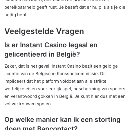
bereikbaarheid geeft rust. Je beseft dat er hulp is als je die
nodig hebt.
Veelgestelde Vragen
Is er Instant Casino legaal en
gelicentieerd in België?
Zeker, dat is het geval. Instant Casino bezit een geldige
licentie van de Belgische Kansspelcommissie. Dit
impliceert dat het platform voldoet aan alle strikte
wettelijke eisen voor eerlijk spel, bescherming van spelers
en verantwoord gokken in België. Je kunt hier dus met een
vol vertrouwen spelen.
Op welke manier kan ik een storting
doen met Bancontact?