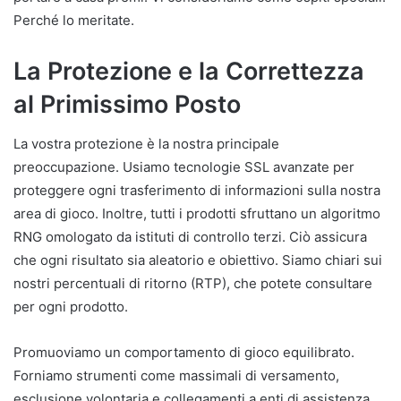
Perché lo meritate.
La Protezione e la Correttezza
al Primissimo Posto
La vostra protezione è la nostra principale
preoccupazione. Usiamo tecnologie SSL avanzate per
proteggere ogni trasferimento di informazioni sulla nostra
area di gioco. Inoltre, tutti i prodotti sfruttano un algoritmo
RNG omologato da istituti di controllo terzi. Ciò assicura
che ogni risultato sia aleatorio e obiettivo. Siamo chiari sui
nostri percentuali di ritorno (RTP), che potete consultare
per ogni prodotto.
Promuoviamo un comportamento di gioco equilibrato.
Forniamo strumenti come massimali di versamento,
esclusione volontaria e collegamenti a enti di assistenza