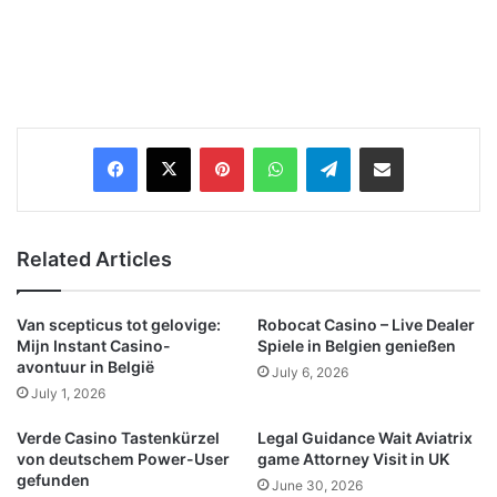
Pinterest
WhatsApp
Telegram
Share via Email
Related Articles
Van scepticus tot gelovige:
Robocat Casino – Live Dealer
Mijn Instant Casino-
Spiele in Belgien genießen
avontuur in België
July 6, 2026
July 1, 2026
Verde Casino Tastenkürzel
Legal Guidance Wait Aviatrix
von deutschem Power-User
game Attorney Visit in UK
gefunden
June 30, 2026