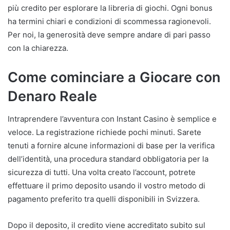
più credito per esplorare la libreria di giochi. Ogni bonus
ha termini chiari e condizioni di scommessa ragionevoli.
Per noi, la generosità deve sempre andare di pari passo
con la chiarezza.
Come cominciare a Giocare con
Denaro Reale
Intraprendere l’avventura con Instant Casino è semplice e
veloce. La registrazione richiede pochi minuti. Sarete
tenuti a fornire alcune informazioni di base per la verifica
dell’identità, una procedura standard obbligatoria per la
sicurezza di tutti. Una volta creato l’account, potrete
effettuare il primo deposito usando il vostro metodo di
pagamento preferito tra quelli disponibili in Svizzera.
Dopo il deposito, il credito viene accreditato subito sul