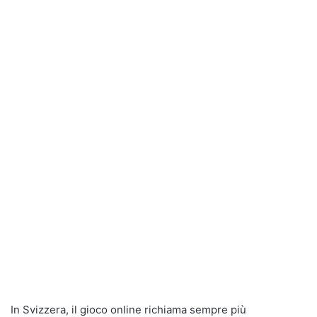
In Svizzera, il gioco online richiama sempre più