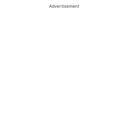
Advertisement