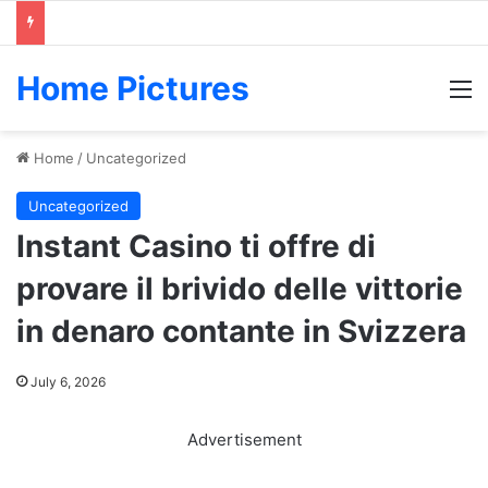
Home Pictures
M
Home
/
Uncategorized
Uncategorized
Instant Casino ti offre di
provare il brivido delle vittorie
in denaro contante in Svizzera
July 6, 2026
Advertisement