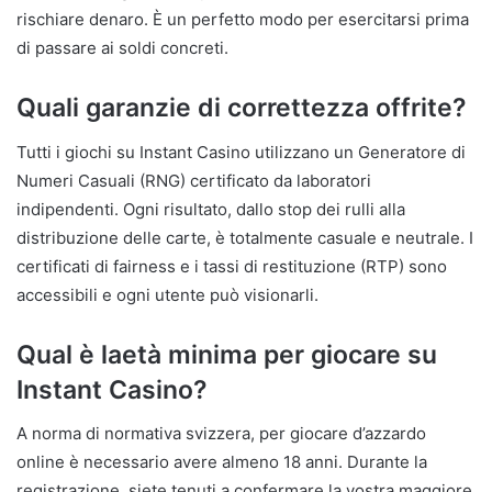
rischiare denaro. È un perfetto modo per esercitarsi prima
di passare ai soldi concreti.
Quali garanzie di correttezza offrite?
Tutti i giochi su Instant Casino utilizzano un Generatore di
Numeri Casuali (RNG) certificato da laboratori
indipendenti. Ogni risultato, dallo stop dei rulli alla
distribuzione delle carte, è totalmente casuale e neutrale. I
certificati di fairness e i tassi di restituzione (RTP) sono
accessibili e ogni utente può visionarli.
Qual è laetà minima per giocare su
Instant Casino?
A norma di normativa svizzera, per giocare d’azzardo
online è necessario avere almeno 18 anni. Durante la
registrazione, siete tenuti a confermare la vostra maggiore