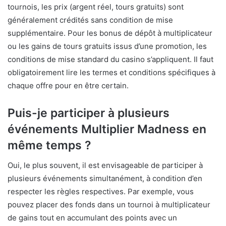
tournois, les prix (argent réel, tours gratuits) sont
généralement crédités sans condition de mise
supplémentaire. Pour les bonus de dépôt à multiplicateur
ou les gains de tours gratuits issus d’une promotion, les
conditions de mise standard du casino s’appliquent. Il faut
obligatoirement lire les termes et conditions spécifiques à
chaque offre pour en être certain.
Puis-je participer à plusieurs
événements Multiplier Madness en
même temps ?
Oui, le plus souvent, il est envisageable de participer à
plusieurs événements simultanément, à condition d’en
respecter les règles respectives. Par exemple, vous
pouvez placer des fonds dans un tournoi à multiplicateur
de gains tout en accumulant des points avec un