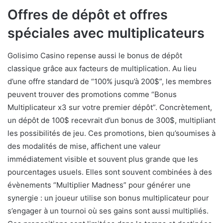
Offres de dépôt et offres
spéciales avec multiplicateurs
Golisimo Casino repense aussi le bonus de dépôt
classique grâce aux facteurs de multiplication. Au lieu
d’une offre standard de “100% jusqu’à 200$”, les membres
peuvent trouver des promotions comme “Bonus
Multiplicateur x3 sur votre premier dépôt”. Concrètement,
un dépôt de 100$ recevrait d’un bonus de 300$, multipliant
les possibilités de jeu. Ces promotions, bien qu’soumises à
des modalités de mise, affichent une valeur
immédiatement visible et souvent plus grande que les
pourcentages usuels. Elles sont souvent combinées à des
évènements “Multiplier Madness” pour générer une
synergie : un joueur utilise son bonus multiplicateur pour
s’engager à un tournoi où ses gains sont aussi multipliés.