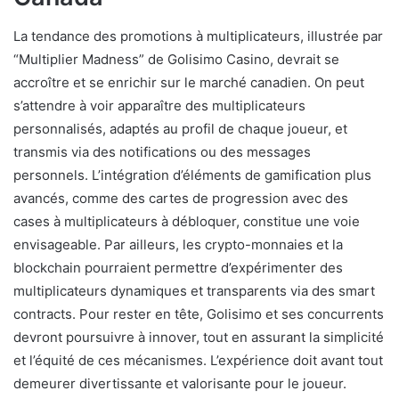
La tendance des promotions à multiplicateurs, illustrée par
“Multiplier Madness” de Golisimo Casino, devrait se
accroître et se enrichir sur le marché canadien. On peut
s’attendre à voir apparaître des multiplicateurs
personnalisés, adaptés au profil de chaque joueur, et
transmis via des notifications ou des messages
personnels. L’intégration d’éléments de gamification plus
avancés, comme des cartes de progression avec des
cases à multiplicateurs à débloquer, constitue une voie
envisageable. Par ailleurs, les crypto-monnaies et la
blockchain pourraient permettre d’expérimenter des
multiplicateurs dynamiques et transparents via des smart
contracts. Pour rester en tête, Golisimo et ses concurrents
devront poursuivre à innover, tout en assurant la simplicité
et l’équité de ces mécanismes. L’expérience doit avant tout
demeurer divertissante et valorisante pour le joueur.