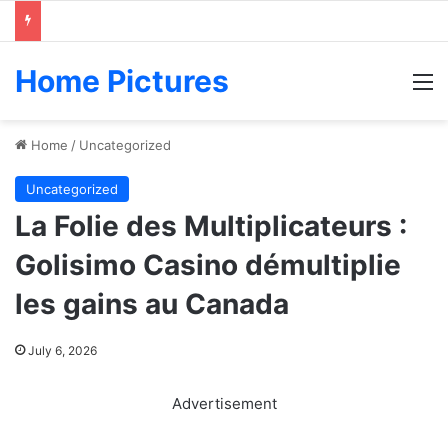
Home Pictures
M
Home
/
Uncategorized
Uncategorized
La Folie des Multiplicateurs :
Golisimo Casino démultiplie
les gains au Canada
July 6, 2026
Advertisement