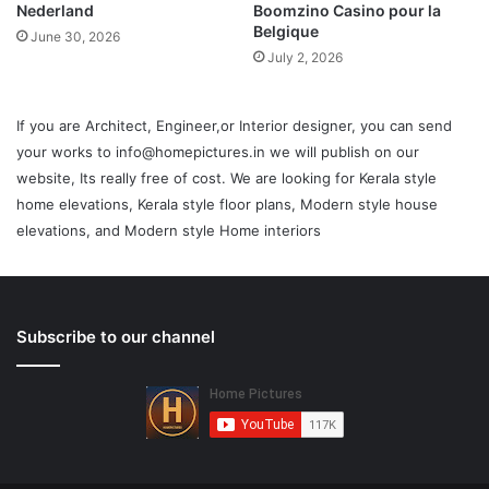
Nederland
Boomzino Casino pour la
Belgique
June 30, 2026
July 2, 2026
If you are Architect, Engineer,or Interior designer, you can send
your works to info@homepictures.in we will publish on our
website, Its really free of cost. We are looking for Kerala style
home elevations, Kerala style floor plans, Modern style house
elevations, and Modern style Home interiors
Subscribe to our channel