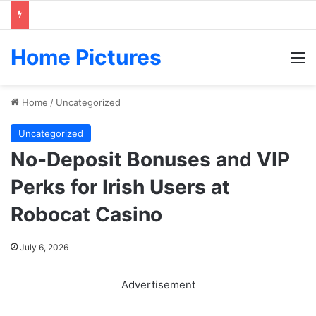
Home Pictures
M
Home
/
Uncategorized
Uncategorized
No-Deposit Bonuses and VIP
Perks for Irish Users at
Robocat Casino
July 6, 2026
Advertisement