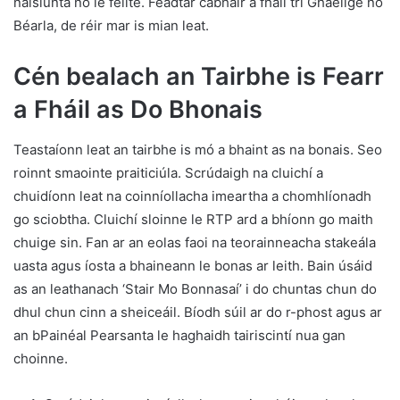
náisiúnta nó le féilte. Féadtar cabhair a fháil trí Ghaeilge nó
Béarla, de réir mar is mian leat.
Cén bealach an Tairbhe is Fearr
a Fháil as Do Bhonais
Teastaíonn leat an tairbhe is mó a bhaint as na bonais. Seo
roinnt smaointe praiticiúla. Scrúdaigh na cluichí a
chuidíonn leat na coinníollacha imeartha a chomhlíonadh
go sciobtha. Cluichí sloinne le RTP ard a bhíonn go maith
chuige sin. Fan ar an eolas faoi na teorainneacha stakeála
uasta agus íosta a bhaineann le bonas ar leith. Bain úsáid
as an leathanach ‘Stair Mo Bonnasaí’ i do chuntas chun do
dhul chun cinn a sheiceáil. Bíodh súil ar do r-phost agus ar
an bPainéal Pearsanta le haghaidh tairiscintí nua gan
choinne.