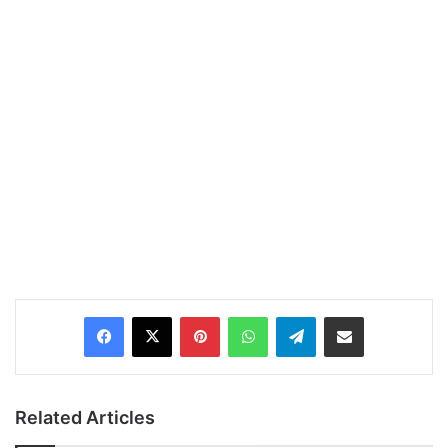
Pinterest
WhatsApp
Telegram
Share via Email
Related Articles