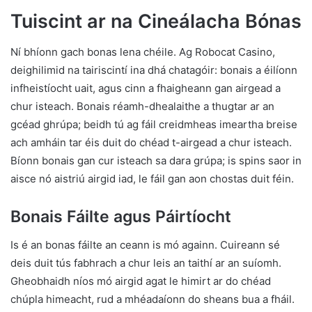
Tuiscint ar na Cineálacha Bónas
Ní bhíonn gach bonas lena chéile. Ag Robocat Casino,
deighilimid na tairiscintí ina dhá chatagóir: bonais a éilíonn
infheistíocht uait, agus cinn a fhaigheann gan airgead a
chur isteach. Bonais réamh-dhealaithe a thugtar ar an
gcéad ghrúpa; beidh tú ag fáil creidmheas imeartha breise
ach amháin tar éis duit do chéad t-airgead a chur isteach.
Bíonn bonais gan cur isteach sa dara grúpa; is spins saor in
aisce nó aistriú airgid iad, le fáil gan aon chostas duit féin.
Bonais Fáilte agus Páirtíocht
Is é an bonas fáilte an ceann is mó againn. Cuireann sé
deis duit tús fabhrach a chur leis an taithí ar an suíomh.
Gheobhaidh níos mó airgid agat le himirt ar do chéad
chúpla himeacht, rud a mhéadaíonn do sheans bua a fháil.