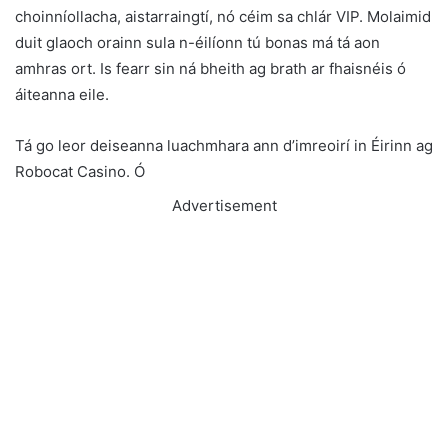
choinníollacha, aistarraingtí, nó céim sa chlár VIP. Molaimid
duit glaoch orainn sula n-éilíonn tú bonas má tá aon
amhras ort. Is fearr sin ná bheith ag brath ar fhaisnéis ó
áiteanna eile.
Tá go leor deiseanna luachmhara ann d’imreoirí in Éirinn ag
Robocat Casino. Ó
Advertisement