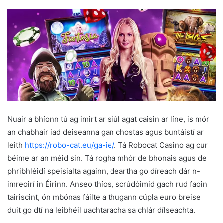
Nuair a bhíonn tú ag imirt ar siúl agat caisin ar líne, is mór
an chabhair iad deiseanna gan chostas agus buntáistí ar
leith
https://robo-cat.eu/ga-ie/
. Tá Robocat Casino ag cur
béime ar an méid sin. Tá rogha mhór de bhonais agus de
phribhléidí speisialta againn, deartha go díreach dár n-
imreoirí in Éirinn. Anseo thíos, scrúdóimid gach rud faoin
tairiscint, ón mbónas fáilte a thugann cúpla euro breise
duit go dtí na leibhéil uachtaracha sa chlár dílseachta.