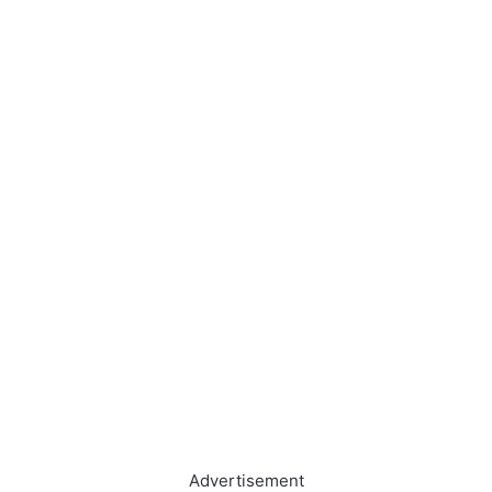
Advertisement