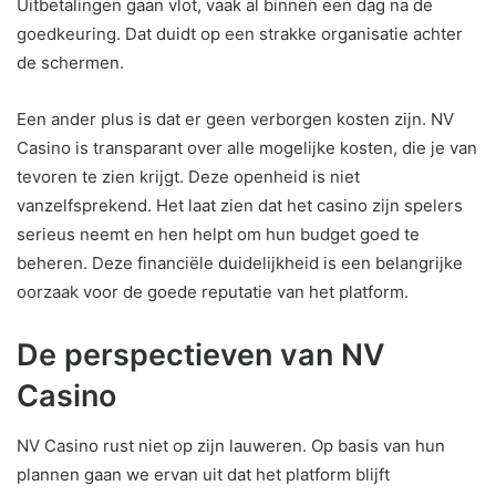
Uitbetalingen gaan vlot, vaak al binnen een dag na de
goedkeuring. Dat duidt op een strakke organisatie achter
de schermen.
Een ander plus is dat er geen verborgen kosten zijn. NV
Casino is transparant over alle mogelijke kosten, die je van
tevoren te zien krijgt. Deze openheid is niet
vanzelfsprekend. Het laat zien dat het casino zijn spelers
serieus neemt en hen helpt om hun budget goed te
beheren. Deze financiële duidelijkheid is een belangrijke
oorzaak voor de goede reputatie van het platform.
De perspectieven van NV
Casino
NV Casino rust niet op zijn lauweren. Op basis van hun
plannen gaan we ervan uit dat het platform blijft