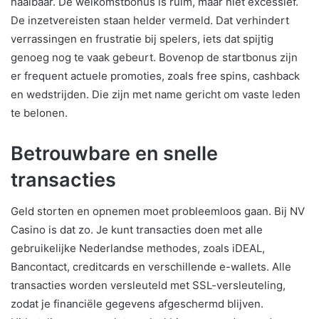
haalbaar. De welkomstbonus is ruim, maar niet excessief.
De inzetvereisten staan helder vermeld. Dat verhindert
verrassingen en frustratie bij spelers, iets dat spijtig
genoeg nog te vaak gebeurt. Bovenop de startbonus zijn
er frequent actuele promoties, zoals free spins, cashback
en wedstrijden. Die zijn met name gericht om vaste leden
te belonen.
Betrouwbare en snelle
transacties
Geld storten en opnemen moet probleemloos gaan. Bij NV
Casino is dat zo. Je kunt transacties doen met alle
gebruikelijke Nederlandse methodes, zoals iDEAL,
Bancontact, creditcards en verschillende e-wallets. Alle
transacties worden versleuteld met SSL-versleuteling,
zodat je financiële gegevens afgeschermd blijven.