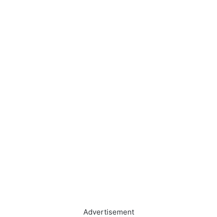
Advertisement