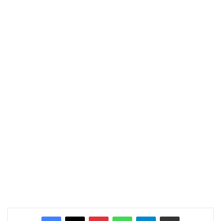
Pinterest
WhatsApp
Telegram
Share via Email