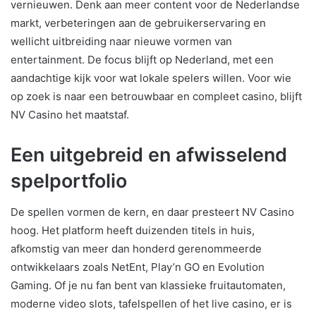
vernieuwen. Denk aan meer content voor de Nederlandse
markt, verbeteringen aan de gebruikerservaring en
wellicht uitbreiding naar nieuwe vormen van
entertainment. De focus blijft op Nederland, met een
aandachtige kijk voor wat lokale spelers willen. Voor wie
op zoek is naar een betrouwbaar en compleet casino, blijft
NV Casino het maatstaf.
Een uitgebreid en afwisselend
spelportfolio
De spellen vormen de kern, en daar presteert NV Casino
hoog. Het platform heeft duizenden titels in huis,
afkomstig van meer dan honderd gerenommeerde
ontwikkelaars zoals NetEnt, Play’n GO en Evolution
Gaming. Of je nu fan bent van klassieke fruitautomaten,
moderne video slots, tafelspellen of het live casino, er is