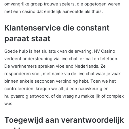
omvangrijke groep trouwe spelers, die opgetogen waren
met een casino dat eindelijk aanvoelde als thuis.
Klantenservice die constant
paraat staat
Goede hulp is het sluitstuk van de ervaring. NV Casino
verleent ondersteuning via live chat, e-mail en telefoon.
De werknemers spreken vloeiend Nederlands. Ze
responderen snel, met name via de live chat waar je vaak
binnen enkele seconden verbinding hebt. Toen we het
controleerden, kregen we altijd een nauwkeurig en
hulpvaardig antwoord, of de vraag nu makkelijk of complex
was.
Toegewijd aan verantwoordelijk