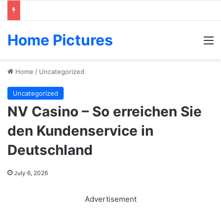
Home Pictures
M
Home
/
Uncategorized
Uncategorized
NV Casino – So erreichen Sie
den Kundenservice in
Deutschland
July 6, 2026
Advertisement