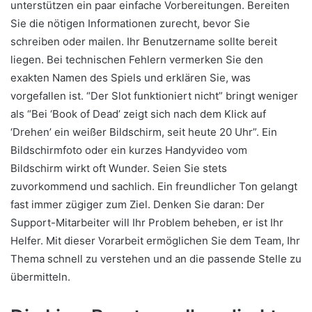
unterstützen ein paar einfache Vorbereitungen. Bereiten
Sie die nötigen Informationen zurecht, bevor Sie
schreiben oder mailen. Ihr Benutzername sollte bereit
liegen. Bei technischen Fehlern vermerken Sie den
exakten Namen des Spiels und erklären Sie, was
vorgefallen ist. “Der Slot funktioniert nicht” bringt weniger
als “Bei ‘Book of Dead’ zeigt sich nach dem Klick auf
‘Drehen’ ein weißer Bildschirm, seit heute 20 Uhr”. Ein
Bildschirmfoto oder ein kurzes Handyvideo vom
Bildschirm wirkt oft Wunder. Seien Sie stets
zuvorkommend und sachlich. Ein freundlicher Ton gelangt
fast immer zügiger zum Ziel. Denken Sie daran: Der
Support-Mitarbeiter will Ihr Problem beheben, er ist Ihr
Helfer. Mit dieser Vorarbeit ermöglichen Sie dem Team, Ihr
Thema schnell zu verstehen und an die passende Stelle zu
übermitteln.