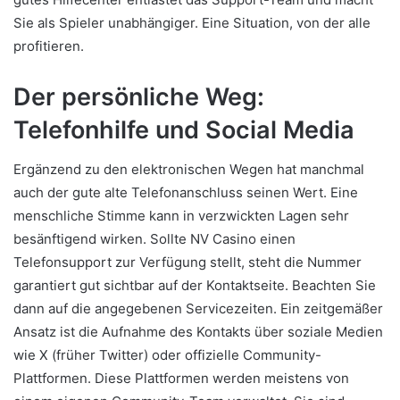
Sie als Spieler unabhängiger. Eine Situation, von der alle
profitieren.
Der persönliche Weg:
Telefonhilfe und Social Media
Ergänzend zu den elektronischen Wegen hat manchmal
auch der gute alte Telefonanschluss seinen Wert. Eine
menschliche Stimme kann in verzwickten Lagen sehr
besänftigend wirken. Sollte NV Casino einen
Telefonsupport zur Verfügung stellt, steht die Nummer
garantiert gut sichtbar auf der Kontaktseite. Beachten Sie
dann auf die angegebenen Servicezeiten. Ein zeitgemäßer
Ansatz ist die Aufnahme des Kontakts über soziale Medien
wie X (früher Twitter) oder offizielle Community-
Plattformen. Diese Plattformen werden meistens von