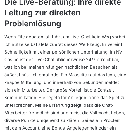
Die Live-Beratung: Ihre direkte
Leitung zur direkten
Problemlösung
Wenn Eile geboten ist, führt am Live-Chat kein Weg vorbei.
Ich nutze selbst stets zuerst dieses Werkzeug. Er vereint
Schnelligkeit mit einer persönlichen Unterhaltung. Im NV
Casino ist der Live-Chat üblicherweise 24/7 erreichbar,
was ich bei meinen häufigen nächtlichen Besuchen als
äußerst nützlich empfinde. Ein Mausklick auf das Icon, eine
knappe Mitteilung, und innerhalb von Sekunden meldet
sich ein Mitarbeiter. Der große Vorteil ist die Echtzeit-
Kommunikation. Sie regeln Ihr Anliegen, ohne das Spiel zu
unterbrechen. Meine Erfahrung zeigt, dass die Chat-
Mitarbeiter freundlich sind und meist die Vollmacht haben,
diverse Punkte umgehend zu klären. Sei es ein Problem
mit dem Account, eine Bonus-Angelegenheit oder ein