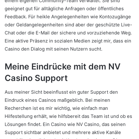
einem eigenen Community-Team verwaltet. Sie sind
geeignet gut für alltägliche Anfragen oder öffentliches
Feedback. Für heikle Angelegenheiten wie Kontozugänge
oder Geldangelegenheiten sind aber der geschützte Live-
Chat oder die E-Mail der sichere und vorzuziehende Weg.
Eine aktive Präsenz in sozialen Medien zeigt mir, dass ein
Casino den Dialog mit seinen Nutzern sucht.
Meine Eindrücke mit dem NV
Casino Support
Aus meiner Sicht beeinflusst ein guter Support den
Eindruck eines Casinos maßgeblich. Bei meinen
Recherchen ist es mir wichtig, wie einfach man
Hilfestellung erhält, wie hilfsbereit das Team ist und ob es
Lösungen findet. Ein Casino wie NV Casino, das seinen
Support sichtbar anbietet und mehrere aktive Kanäle