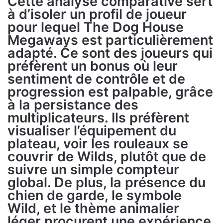
Cette analyse comparative sert
à d’isoler un profil de joueur
pour lequel The Dog House
Megaways est particulièrement
adapté. Ce sont des joueurs qui
préfèrent un bonus où leur
sentiment de contrôle et de
progression est palpable, grâce
à la persistance des
multiplicateurs. Ils préfèrent
visualiser l’équipement du
plateau, voir les rouleaux se
couvrir de Wilds, plutôt que de
suivre un simple compteur
global. De plus, la présence du
chien de garde, le symbole
Wild, et le thème animalier
léger procurent une expérience