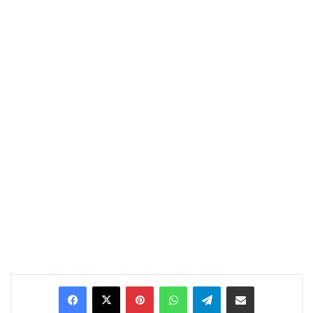
Pinterest
WhatsApp
Telegram
Share via Email