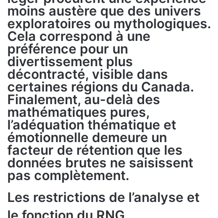
moins austère que des univers
exploratoires ou mythologiques.
Cela correspond à une
préférence pour un
divertissement plus
décontracté, visible dans
certaines régions du Canada.
Finalement, au-delà des
mathématiques pures,
l’adéquation thématique et
émotionnelle demeure un
facteur de rétention que les
données brutes ne saisissent
pas complètement.
Les restrictions de l’analyse et
le fonction du RNG