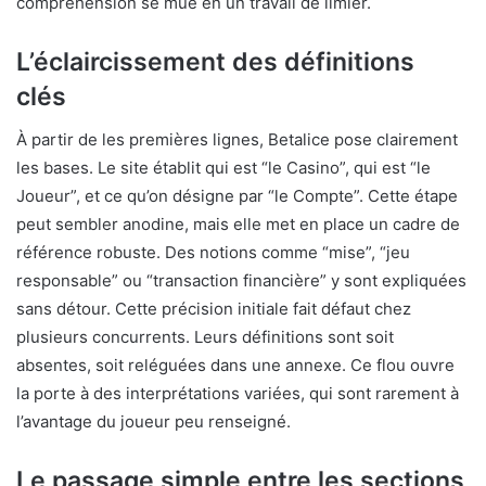
compréhension se mue en un travail de limier.
L’éclaircissement des définitions
clés
À partir de les premières lignes, Betalice pose clairement
les bases. Le site établit qui est “le Casino”, qui est “le
Joueur”, et ce qu’on désigne par “le Compte”. Cette étape
peut sembler anodine, mais elle met en place un cadre de
référence robuste. Des notions comme “mise”, “jeu
responsable” ou “transaction financière” y sont expliquées
sans détour. Cette précision initiale fait défaut chez
plusieurs concurrents. Leurs définitions sont soit
absentes, soit reléguées dans une annexe. Ce flou ouvre
la porte à des interprétations variées, qui sont rarement à
l’avantage du joueur peu renseigné.
Le passage simple entre les sections