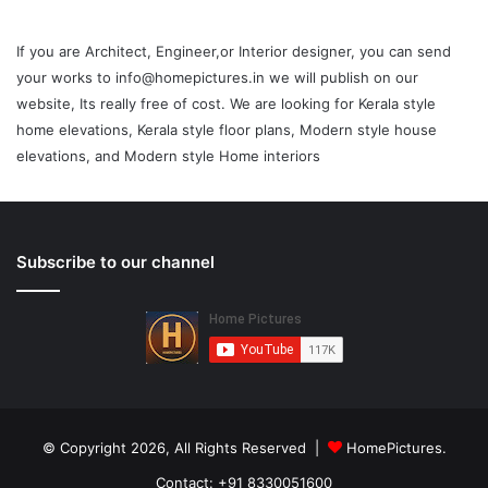
If you are Architect, Engineer,or Interior designer, you can send
your works to info@homepictures.in we will publish on our
website, Its really free of cost. We are looking for Kerala style
home elevations, Kerala style floor plans, Modern style house
elevations, and Modern style Home interiors
Subscribe to our channel
© Copyright 2026, All Rights Reserved |
HomePictures.
Contact: +91 8330051600