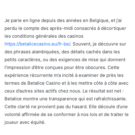
Je parie en ligne depuis des années en Belgique, et j’ai
perdu le compte des après-midi consacrés à décortiquer
les conditions générales des casinos
https://betalicecasino.eu/fr-be/
. Souvent, je découvre sur
des phrases alambiquées, des détails cachés dans les
petits caractères, ou des exigences de mise qui donnent
l’impression d’être conçues pour être obscures. Cette
expérience récurrente m’a incité à examiner de près les
termes de Betalice Casino et à les mettre côte à côte avec
ceux d’autres sites actifs chez nous. Le résultat est net :
Betalice montre une transparence qui est rafraîchissante.
Cette clarté ne provient pas du hasard. Elle découle d’une
volonté affirmée de se conformer à nos lois et de traiter le
joueur avec équité.