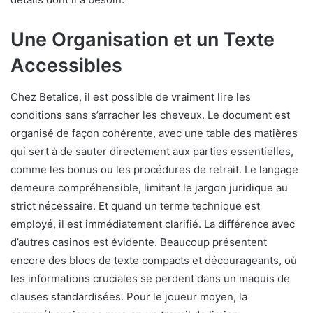
Une Organisation et un Texte
Accessibles
Chez Betalice, il est possible de vraiment lire les
conditions sans s’arracher les cheveux. Le document est
organisé de façon cohérente, avec une table des matières
qui sert à de sauter directement aux parties essentielles,
comme les bonus ou les procédures de retrait. Le langage
demeure compréhensible, limitant le jargon juridique au
strict nécessaire. Et quand un terme technique est
employé, il est immédiatement clarifié. La différence avec
d’autres casinos est évidente. Beaucoup présentent
encore des blocs de texte compacts et décourageants, où
les informations cruciales se perdent dans un maquis de
clauses standardisées. Pour le joueur moyen, la