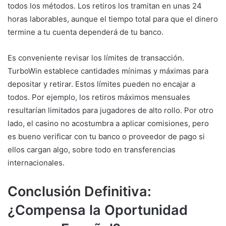
todos los métodos. Los retiros los tramitan en unas 24
horas laborables, aunque el tiempo total para que el dinero
termine a tu cuenta dependerá de tu banco.
Es conveniente revisar los límites de transacción.
TurboWin establece cantidades mínimas y máximas para
depositar y retirar. Estos límites pueden no encajar a
todos. Por ejemplo, los retiros máximos mensuales
resultarían limitados para jugadores de alto rollo. Por otro
lado, el casino no acostumbra a aplicar comisiones, pero
es bueno verificar con tu banco o proveedor de pago si
ellos cargan algo, sobre todo en transferencias
internacionales.
Conclusión Definitiva:
¿Compensa la Oportunidad