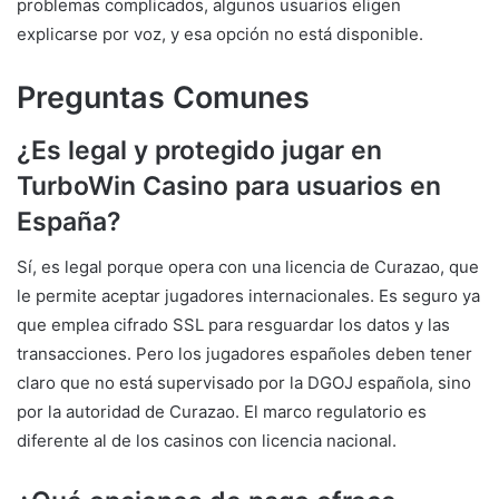
problemas complicados, algunos usuarios eligen
explicarse por voz, y esa opción no está disponible.
Preguntas Comunes
¿Es legal y protegido jugar en
TurboWin Casino para usuarios en
España?
Sí, es legal porque opera con una licencia de Curazao, que
le permite aceptar jugadores internacionales. Es seguro ya
que emplea cifrado SSL para resguardar los datos y las
transacciones. Pero los jugadores españoles deben tener
claro que no está supervisado por la DGOJ española, sino
por la autoridad de Curazao. El marco regulatorio es
diferente al de los casinos con licencia nacional.