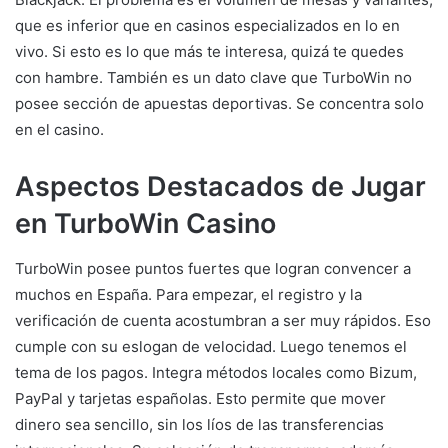
que es inferior que en casinos especializados en lo en
vivo. Si esto es lo que más te interesa, quizá te quedes
con hambre. También es un dato clave que TurboWin no
posee sección de apuestas deportivas. Se concentra solo
en el casino.
Aspectos Destacados de Jugar
en TurboWin Casino
TurboWin posee puntos fuertes que logran convencer a
muchos en España. Para empezar, el registro y la
verificación de cuenta acostumbran a ser muy rápidos. Eso
cumple con su eslogan de velocidad. Luego tenemos el
tema de los pagos. Integra métodos locales como Bizum,
PayPal y tarjetas españolas. Esto permite que mover
dinero sea sencillo, sin los líos de las transferencias