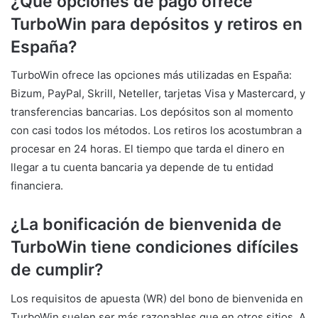
¿Qué opciones de pago ofrece
TurboWin para depósitos y retiros en
España?
TurboWin ofrece las opciones más utilizadas en España:
Bizum, PayPal, Skrill, Neteller, tarjetas Visa y Mastercard, y
transferencias bancarias. Los depósitos son al momento
con casi todos los métodos. Los retiros los acostumbran a
procesar en 24 horas. El tiempo que tarda el dinero en
llegar a tu cuenta bancaria ya depende de tu entidad
financiera.
¿La bonificación de bienvenida de
TurboWin tiene condiciones difíciles
de cumplir?
Los requisitos de apuesta (WR) del bono de bienvenida en
TurboWin suelen ser más razonables que en otros sitios. A