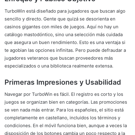
TurboWin está diseñado para jugadores que buscan algo
sencillo y directo. Gente que quizá se desorienta en
casinos gigantes con miles de juegos. Aquí no hay un
catálogo mastodóntico, sino una selección más cuidada
que asegura un buen rendimiento. Esto es una ventaja si
te agobian las opciones infinitas. Pero puede defraudar a
jugadores veteranos que buscan proveedores más
especializados o una biblioteca realmente extensa.
Primeras Impresiones y Usabilidad
Navegar por TurboWin es fácil. El registro es corto y los
juegos se organizan bien en categorías. Las promociones
se ven nada más entrar. Para los españoles, el sitio está
completamente en castellano, incluidos los términos y
condiciones. En el móvil funciona bien, aunque a veces la
disposición de los botones cambia un poco respecto a la