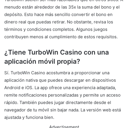
menudo están alrededor de las 35x la suma del bono y el
depósito. Esto hace más sencillo convertir el bono en
dinero real que puedas retirar. No obstante, revisa los
términos y condiciones completos. Algunos juegos
contribuyen menos al cumplimiento de estos requisitos.
¿Tiene TurboWin Casino con una
aplicación móvil propia?
Sí. TurboWin Casino acostumbra a proporcionar una
aplicación nativa que puedes descargar en dispositivos
Android e iOS. La app ofrece una experiencia adaptada,
remite notificaciones personalizadas y permite un acceso
rápido. También puedes jugar directamente desde el
navegador de tu móvil sin bajar nada. La versión web está
ajustada y funciona bien.
Advertisement