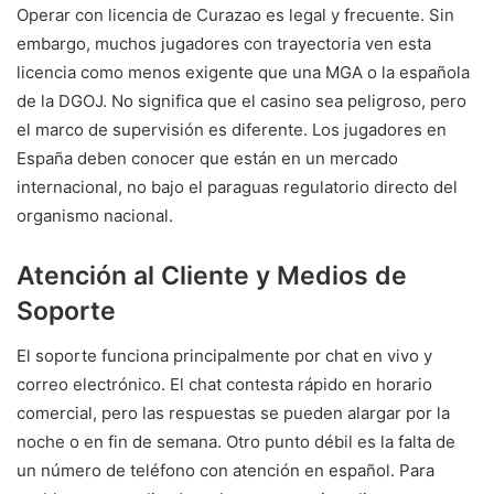
Operar con licencia de Curazao es legal y frecuente. Sin
embargo, muchos jugadores con trayectoria ven esta
licencia como menos exigente que una MGA o la española
de la DGOJ. No significa que el casino sea peligroso, pero
el marco de supervisión es diferente. Los jugadores en
España deben conocer que están en un mercado
internacional, no bajo el paraguas regulatorio directo del
organismo nacional.
Atención al Cliente y Medios de
Soporte
El soporte funciona principalmente por chat en vivo y
correo electrónico. El chat contesta rápido en horario
comercial, pero las respuestas se pueden alargar por la
noche o en fin de semana. Otro punto débil es la falta de
un número de teléfono con atención en español. Para