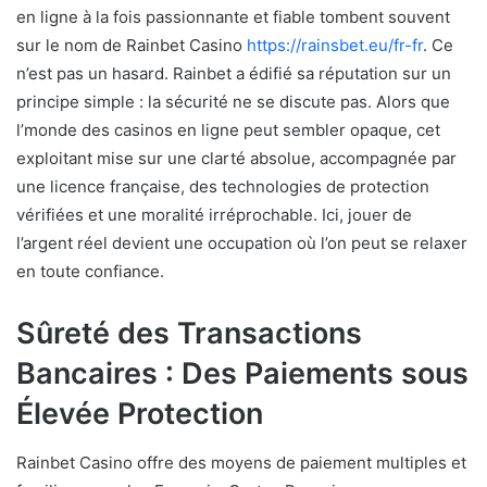
en ligne à la fois passionnante et fiable tombent souvent
sur le nom de Rainbet Casino
https://rainsbet.eu/fr-fr
. Ce
n’est pas un hasard. Rainbet a édifié sa réputation sur un
principe simple : la sécurité ne se discute pas. Alors que
l’monde des casinos en ligne peut sembler opaque, cet
exploitant mise sur une clarté absolue, accompagnée par
une licence française, des technologies de protection
vérifiées et une moralité irréprochable. Ici, jouer de
l’argent réel devient une occupation où l’on peut se relaxer
en toute confiance.
Sûreté des Transactions
Bancaires : Des Paiements sous
Élevée Protection
Rainbet Casino offre des moyens de paiement multiples et