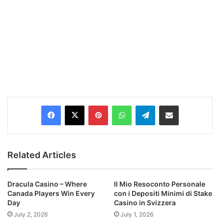
Pinterest
WhatsApp
Telegram
Share via Email
Related Articles
Dracula Casino – Where
Il Mio Resoconto Personale
Canada Players Win Every
con i Depositi Minimi di Stake
Day
Casino in Svizzera
July 2, 2026
July 1, 2026