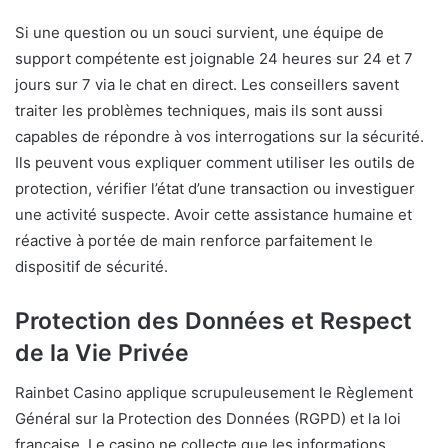
Si une question ou un souci survient, une équipe de
support compétente est joignable 24 heures sur 24 et 7
jours sur 7 via le chat en direct. Les conseillers savent
traiter les problèmes techniques, mais ils sont aussi
capables de répondre à vos interrogations sur la sécurité.
Ils peuvent vous expliquer comment utiliser les outils de
protection, vérifier l’état d’une transaction ou investiguer
une activité suspecte. Avoir cette assistance humaine et
réactive à portée de main renforce parfaitement le
dispositif de sécurité.
Protection des Données et Respect
de la Vie Privée
Rainbet Casino applique scrupuleusement le Règlement
Général sur la Protection des Données (RGPD) et la loi
française. Le casino ne collecte que les informations