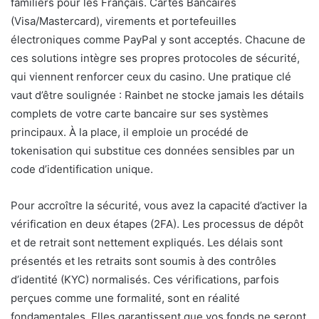
familiers pour les Français. Cartes Bancaires
(Visa/Mastercard), virements et portefeuilles
électroniques comme PayPal y sont acceptés. Chacune de
ces solutions intègre ses propres protocoles de sécurité,
qui viennent renforcer ceux du casino. Une pratique clé
vaut d’être soulignée : Rainbet ne stocke jamais les détails
complets de votre carte bancaire sur ses systèmes
principaux. À la place, il emploie un procédé de
tokenisation qui substitue ces données sensibles par un
code d’identification unique.
Pour accroître la sécurité, vous avez la capacité d’activer la
vérification en deux étapes (2FA). Les processus de dépôt
et de retrait sont nettement expliqués. Les délais sont
présentés et les retraits sont soumis à des contrôles
d’identité (KYC) normalisés. Ces vérifications, parfois
perçues comme une formalité, sont en réalité
fondamentales. Elles garantissent que vos fonds ne seront