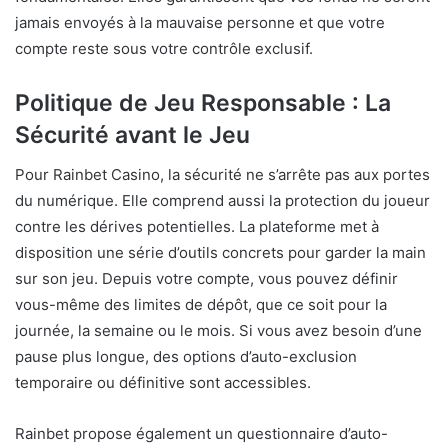
jamais envoyés à la mauvaise personne et que votre
compte reste sous votre contrôle exclusif.
Politique de Jeu Responsable : La
Sécurité avant le Jeu
Pour Rainbet Casino, la sécurité ne s’arrête pas aux portes
du numérique. Elle comprend aussi la protection du joueur
contre les dérives potentielles. La plateforme met à
disposition une série d’outils concrets pour garder la main
sur son jeu. Depuis votre compte, vous pouvez définir
vous-même des limites de dépôt, que ce soit pour la
journée, la semaine ou le mois. Si vous avez besoin d’une
pause plus longue, des options d’auto-exclusion
temporaire ou définitive sont accessibles.
Rainbet propose également un questionnaire d’auto-