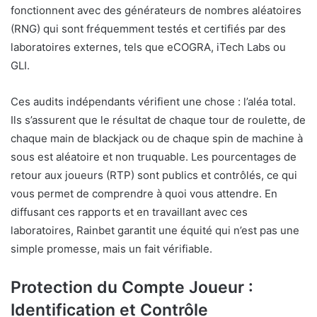
fonctionnent avec des générateurs de nombres aléatoires
(RNG) qui sont fréquemment testés et certifiés par des
laboratoires externes, tels que eCOGRA, iTech Labs ou
GLI.
Ces audits indépendants vérifient une chose : l’aléa total.
Ils s’assurent que le résultat de chaque tour de roulette, de
chaque main de blackjack ou de chaque spin de machine à
sous est aléatoire et non truquable. Les pourcentages de
retour aux joueurs (RTP) sont publics et contrôlés, ce qui
vous permet de comprendre à quoi vous attendre. En
diffusant ces rapports et en travaillant avec ces
laboratoires, Rainbet garantit une équité qui n’est pas une
simple promesse, mais un fait vérifiable.
Protection du Compte Joueur :
Identification et Contrôle