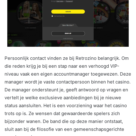
Persoonlijk contact vinden ze bij Retrozino belangrijk. Om
die reden krijg je bij een stap naar een verhoogd VIP-
niveau vaak een eigen accountmanager toegewezen. Deze
manager wordt je vaste contactpersoon binnen het casino.
De manager ondersteunt je, geeft antwoord op vragen en
vertelt je welke exclusieve aanbiedingen bij je nieuwe
status aansluiten. Het is een voorziening waar het casino
trots op is. Ze wensen dat gewaardeerde spelers zich
bijzonder wanen. De band die op deze manier ontstaat,
sluit aan bij de filosofie van een gemeenschapsgerichte