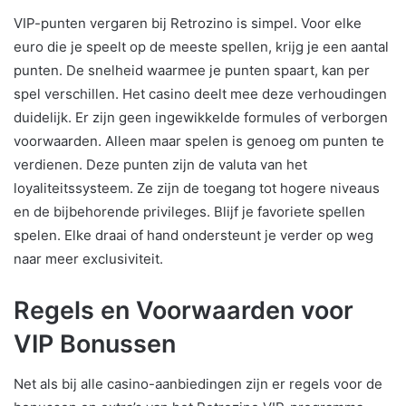
VIP-punten vergaren bij Retrozino is simpel. Voor elke
euro die je speelt op de meeste spellen, krijg je een aantal
punten. De snelheid waarmee je punten spaart, kan per
spel verschillen. Het casino deelt mee deze verhoudingen
duidelijk. Er zijn geen ingewikkelde formules of verborgen
voorwaarden. Alleen maar spelen is genoeg om punten te
verdienen. Deze punten zijn de valuta van het
loyaliteitssysteem. Ze zijn de toegang tot hogere niveaus
en de bijbehorende privileges. Blijf je favoriete spellen
spelen. Elke draai of hand ondersteunt je verder op weg
naar meer exclusiviteit.
Regels en Voorwaarden voor
VIP Bonussen
Net als bij alle casino-aanbiedingen zijn er regels voor de