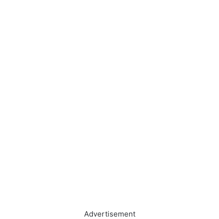
Advertisement