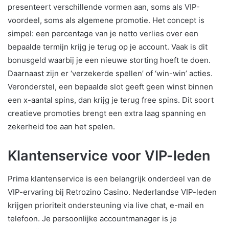
presenteert verschillende vormen aan, soms als VIP-
voordeel, soms als algemene promotie. Het concept is
simpel: een percentage van je netto verlies over een
bepaalde termijn krijg je terug op je account. Vaak is dit
bonusgeld waarbij je een nieuwe storting hoeft te doen.
Daarnaast zijn er ‘verzekerde spellen’ of ‘win-win’ acties.
Veronderstel, een bepaalde slot geeft geen winst binnen
een x-aantal spins, dan krijg je terug free spins. Dit soort
creatieve promoties brengt een extra laag spanning en
zekerheid toe aan het spelen.
Klantenservice voor VIP-leden
Prima klantenservice is een belangrijk onderdeel van de
VIP-ervaring bij Retrozino Casino. Nederlandse VIP-leden
krijgen prioriteit ondersteuning via live chat, e-mail en
telefoon. Je persoonlijke accountmanager is je