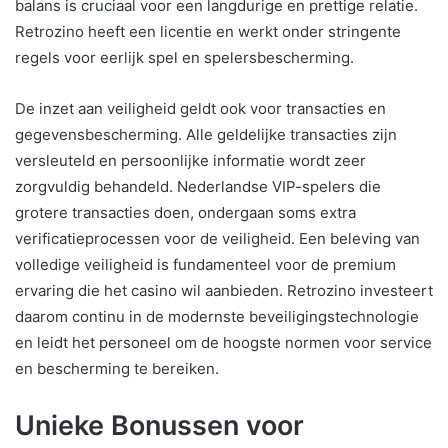
balans is cruciaal voor een langdurige en prettige relatie.
Retrozino heeft een licentie en werkt onder stringente
regels voor eerlijk spel en spelersbescherming.
De inzet aan veiligheid geldt ook voor transacties en
gegevensbescherming. Alle geldelijke transacties zijn
versleuteld en persoonlijke informatie wordt zeer
zorgvuldig behandeld. Nederlandse VIP-spelers die
grotere transacties doen, ondergaan soms extra
verificatieprocessen voor de veiligheid. Een beleving van
volledige veiligheid is fundamenteel voor de premium
ervaring die het casino wil aanbieden. Retrozino investeert
daarom continu in de modernste beveiligingstechnologie
en leidt het personeel om de hoogste normen voor service
en bescherming te bereiken.
Unieke Bonussen voor