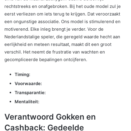
rechtstreeks en onafgebroken. Bij het oude model zul je
eerst verliezen om iets terug te krijgen. Dat veroorzaakt
een ongunstige associatie. Ons model is stimulerend en
motiverend. Elke inleg brengt je verder. Voor de
Nederlandstalige speler, die geregeld waarde hecht aan
eerlijkheid en meteen resultaat, maakt dit een groot
verschil. Het neemt de frustratie van wachten en
gecompliceerde bepalingen ontcijferen.
Timing:
Voorwaarde:
Transparantie:
Mentaliteit:
Verantwoord Gokken en
Cashback: Gedeelde