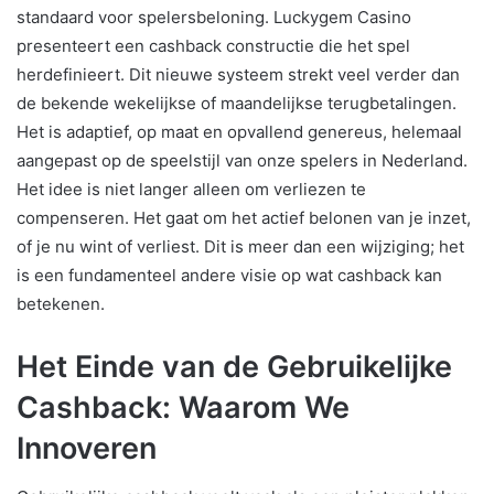
standaard voor spelersbeloning. Luckygem Casino
presenteert een cashback constructie die het spel
herdefinieert. Dit nieuwe systeem strekt veel verder dan
de bekende wekelijkse of maandelijkse terugbetalingen.
Het is adaptief, op maat en opvallend genereus, helemaal
aangepast op de speelstijl van onze spelers in Nederland.
Het idee is niet langer alleen om verliezen te
compenseren. Het gaat om het actief belonen van je inzet,
of je nu wint of verliest. Dit is meer dan een wijziging; het
is een fundamenteel andere visie op wat cashback kan
betekenen.
Het Einde van de Gebruikelijke
Cashback: Waarom We
Innoveren