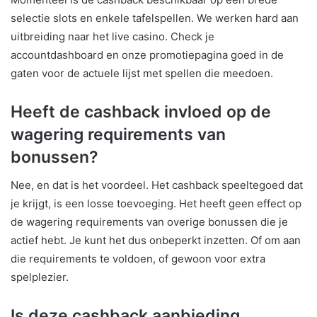
selectie slots en enkele tafelspellen. We werken hard aan
uitbreiding naar het live casino. Check je
accountdashboard en onze promotiepagina goed in de
gaten voor de actuele lijst met spellen die meedoen.
Heeft de cashback invloed op de
wagering requirements van
bonussen?
Nee, en dat is het voordeel. Het cashback speeltegoed dat
je krijgt, is een losse toevoeging. Het heeft geen effect op
de wagering requirements van overige bonussen die je
actief hebt. Je kunt het dus onbeperkt inzetten. Of om aan
die requirements te voldoen, of gewoon voor extra
spelplezier.
Is deze cashback aanbieding