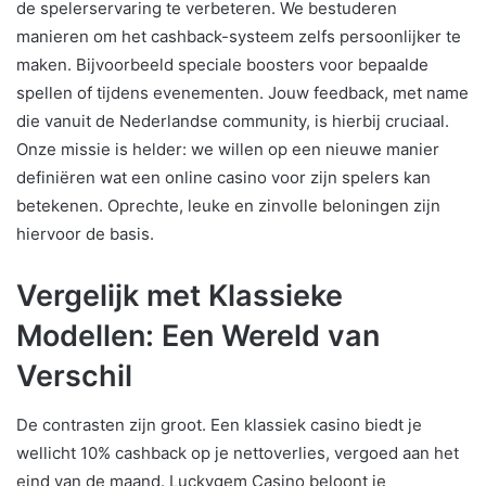
de spelerservaring te verbeteren. We bestuderen
manieren om het cashback-systeem zelfs persoonlijker te
maken. Bijvoorbeeld speciale boosters voor bepaalde
spellen of tijdens evenementen. Jouw feedback, met name
die vanuit de Nederlandse community, is hierbij cruciaal.
Onze missie is helder: we willen op een nieuwe manier
definiëren wat een online casino voor zijn spelers kan
betekenen. Oprechte, leuke en zinvolle beloningen zijn
hiervoor de basis.
Vergelijk met Klassieke
Modellen: Een Wereld van
Verschil
De contrasten zijn groot. Een klassiek casino biedt je
wellicht 10% cashback op je nettoverlies, vergoed aan het
eind van de maand. Luckygem Casino beloont je