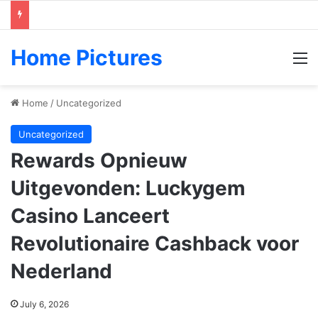
Home Pictures
M
Home
/
Uncategorized
Uncategorized
Rewards Opnieuw
Uitgevonden: Luckygem
Casino Lanceert
Revolutionaire Cashback voor
Nederland
July 6, 2026