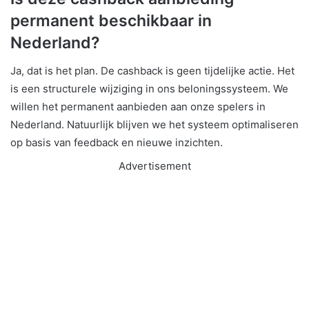
permanent beschikbaar in
Nederland?
Ja, dat is het plan. De cashback is geen tijdelijke actie. Het
is een structurele wijziging in ons beloningssysteem. We
willen het permanent aanbieden aan onze spelers in
Nederland. Natuurlijk blijven we het systeem optimaliseren
op basis van feedback en nieuwe inzichten.
Advertisement