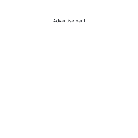
Advertisement