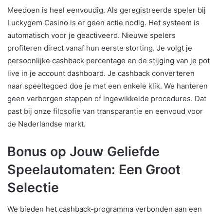
Meedoen is heel eenvoudig. Als geregistreerde speler bij
Luckygem Casino is er geen actie nodig. Het systeem is
automatisch voor je geactiveerd. Nieuwe spelers
profiteren direct vanaf hun eerste storting. Je volgt je
persoonlijke cashback percentage en de stijging van je pot
live in je account dashboard. Je cashback converteren
naar speeltegoed doe je met een enkele klik. We hanteren
geen verborgen stappen of ingewikkelde procedures. Dat
past bij onze filosofie van transparantie en eenvoud voor
de Nederlandse markt.
Bonus op Jouw Geliefde
Speelautomaten: Een Groot
Selectie
We bieden het cashback-programma verbonden aan een