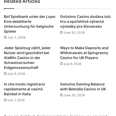
Related Articles
Bof Spielbank unter der Lupe:
Golisimo Casino dodáva istú
Eine detaillierte
hru a spoľahlivé výherné
Untersuchung für belgische
výsledky pre Slovensko
Spieler
June 30, 2026
July 3, 2026
Jeder Spielzug zählt, jeder
Ways to Make Deposits and
Nutzer wird geschätzt bei
Withdrawals at Spingranny
AlaWin Casino in der
Casino for UK Players
Schweizerischen
July 6, 2026
Eidgenossenschaft
July 6, 2026
In che modo registrarsi
Genuine Gaming Balance
rapidamente al casinò
with Betnella Casino in UK
Rainbet in Italia
June 30, 2026
July 1, 2026