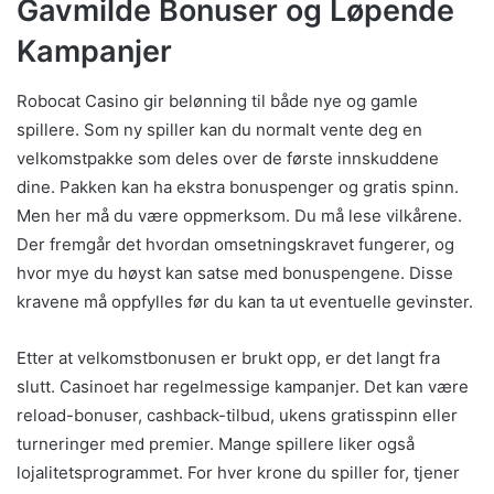
Gavmilde Bonuser og Løpende
Kampanjer
Robocat Casino gir belønning til både nye og gamle
spillere. Som ny spiller kan du normalt vente deg en
velkomstpakke som deles over de første innskuddene
dine. Pakken kan ha ekstra bonuspenger og gratis spinn.
Men her må du være oppmerksom. Du må lese vilkårene.
Der fremgår det hvordan omsetningskravet fungerer, og
hvor mye du høyst kan satse med bonuspengene. Disse
kravene må oppfylles før du kan ta ut eventuelle gevinster.
Etter at velkomstbonusen er brukt opp, er det langt fra
slutt. Casinoet har regelmessige kampanjer. Det kan være
reload-bonuser, cashback-tilbud, ukens gratisspinn eller
turneringer med premier. Mange spillere liker også
lojalitetsprogrammet. For hver krone du spiller for, tjener