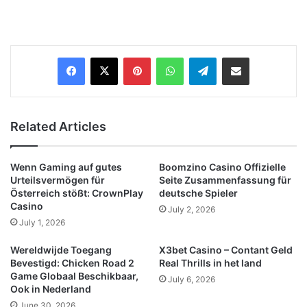
Pinterest
WhatsApp
Telegram
Share via Email
Related Articles
Wenn Gaming auf gutes
Boomzino Casino Offizielle
Urteilsvermögen für
Seite Zusammenfassung für
Österreich stößt: CrownPlay
deutsche Spieler
Casino
July 2, 2026
July 1, 2026
Wereldwijde Toegang
X3bet Casino – Contant Geld
Bevestigd: Chicken Road 2
Real Thrills in het land
Game Globaal Beschikbaar,
July 6, 2026
Ook in Nederland
June 30, 2026