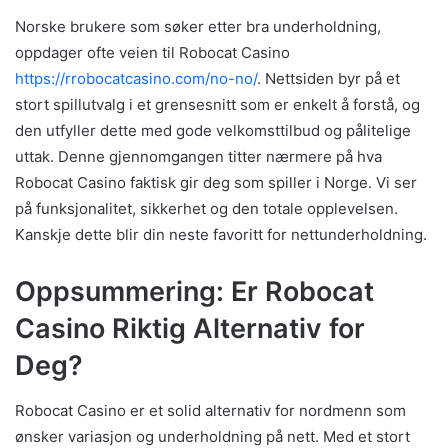
Norske brukere som søker etter bra underholdning,
oppdager ofte veien til Robocat Casino
https://rrobocatcasino.com/no-no/
. Nettsiden byr på et
stort spillutvalg i et grensesnitt som er enkelt å forstå, og
den utfyller dette med gode velkomsttilbud og pålitelige
uttak. Denne gjennomgangen titter nærmere på hva
Robocat Casino faktisk gir deg som spiller i Norge. Vi ser
på funksjonalitet, sikkerhet og den totale opplevelsen.
Kanskje dette blir din neste favoritt for nettunderholdning.
Oppsummering: Er Robocat
Casino Riktig Alternativ for
Deg?
Robocat Casino er et solid alternativ for nordmenn som
ønsker variasjon og underholdning på nett. Med et stort