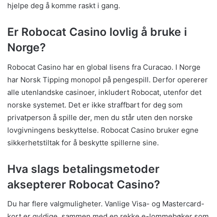
hjelpe deg å komme raskt i gang.
Er Robocat Casino lovlig å bruke i
Norge?
Robocat Casino har en global lisens fra Curacao. I Norge
har Norsk Tipping monopol på pengespill. Derfor opererer
alle utenlandske casinoer, inkludert Robocat, utenfor det
norske systemet. Det er ikke straffbart for deg som
privatperson å spille der, men du står uten den norske
lovgivningens beskyttelse. Robocat Casino bruker egne
sikkerhetstiltak for å beskytte spillerne sine.
Hva slags betalingsmetoder
aksepterer Robocat Casino?
Du har flere valgmuligheter. Vanlige Visa- og Mastercard-
kort er gyldige, sammen med en rekke e-lommebøker som