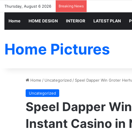
Thursday, August 6 2026
Breaking News
Home
HOME DESIGN
INTERIOR
LATEST PLAN
P
Home Pictures
Home
/
Uncategorized
/
Speel Dapper Win Groter Herha
Uncategorized
Speel Dapper Win
Instant Casino in