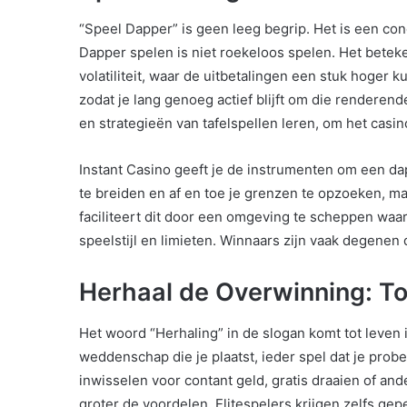
“Speel Dapper” is geen leeg begrip. Het is een con
Dapper spelen is niet roekeloos spelen. Het betek
volatiliteit, waar de uitbetalingen een stuk hoger
zodat je lang genoeg actief blijft om die renderen
en strategieën van tafelspellen leren, om het casi
Instant Casino geeft je de instrumenten om een dap
te breiden en af en toe je grenzen te opzoeken, maa
faciliteert dit door een omgeving te scheppen waar
speelstijl en limieten. Winnaars zijn vaak degene
Herhaal de Overwinning: To
Het woord “Herhaling” in de slogan komt tot leven 
weddenschap die je plaatst, ieder spel dat je probe
inwisselen voor contant geld, gratis draaien of an
groter de voordelen. Elitespelers krijgen zelfs g