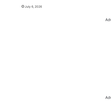
July 6, 2026
Ad
Ad