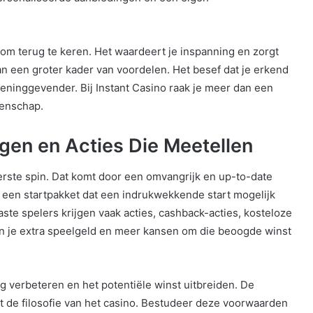
 om terug te keren. Het waardeert je inspanning en zorgt
 aan een groter kader van voordelen. Het besef dat je erkend
doeninggevender. Bij Instant Casino raak je meer dan een
eenschap.
gen en Acties Die Meetellen
 eerste spin. Dat komt door een omvangrijk en up-to-date
een startpakket dat een indrukwekkende start mogelijk
ste spelers krijgen vaak acties, cashback-acties, kosteloze
n je extra speelgeld en meer kansen om die beoogde winst
g verbeteren en het potentiële winst uitbreiden. De
met de filosofie van het casino. Bestudeer deze voorwaarden