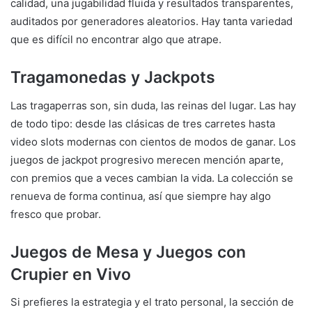
calidad, una jugabilidad fluida y resultados transparentes,
auditados por generadores aleatorios. Hay tanta variedad
que es difícil no encontrar algo que atrape.
Tragamonedas y Jackpots
Las tragaperras son, sin duda, las reinas del lugar. Las hay
de todo tipo: desde las clásicas de tres carretes hasta
video slots modernas con cientos de modos de ganar. Los
juegos de jackpot progresivo merecen mención aparte,
con premios que a veces cambian la vida. La colección se
renueva de forma continua, así que siempre hay algo
fresco que probar.
Juegos de Mesa y Juegos con
Crupier en Vivo
Si prefieres la estrategia y el trato personal, la sección de