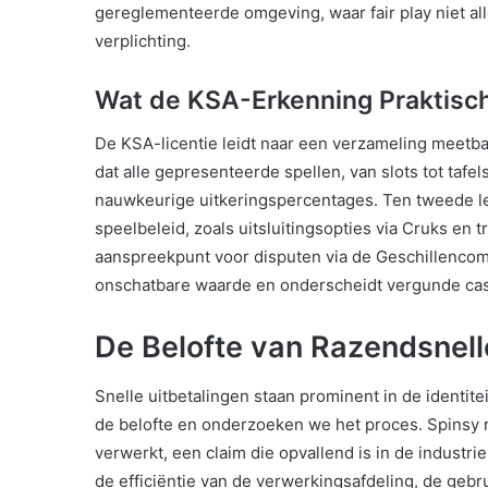
gereglementeerde omgeving, waar fair play niet all
verplichting.
Wat de KSA-Erkenning Praktisch
De KSA-licentie leidt naar een verzameling meetb
dat alle gepresenteerde spellen, van slots tot tafe
nauwkeurige uitkeringspercentages. Ten tweede le
speelbeleid, zoals uitsluitingsopties via Cruks en 
aanspreekpunt voor disputen via de Geschillencomm
onschatbare waarde en onderscheidt vergunde cas
De Belofte van Razendsnell
Snelle uitbetalingen staan prominent in de identite
de belofte en onderzoeken we het proces. Spinsy 
verwerkt, een claim die opvallend is in de industrie
de efficiëntie van de verwerkingsafdeling, de geb