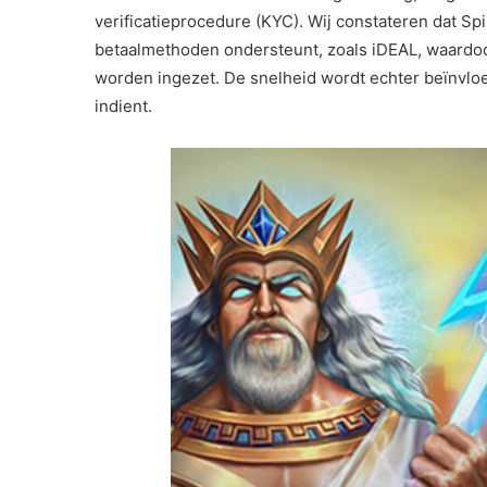
verificatieprocedure (KYC). Wij constateren dat S
betaalmethoden ondersteunt, zoals iDEAL, waardoo
worden ingezet. De snelheid wordt echter beïnvl
indient.