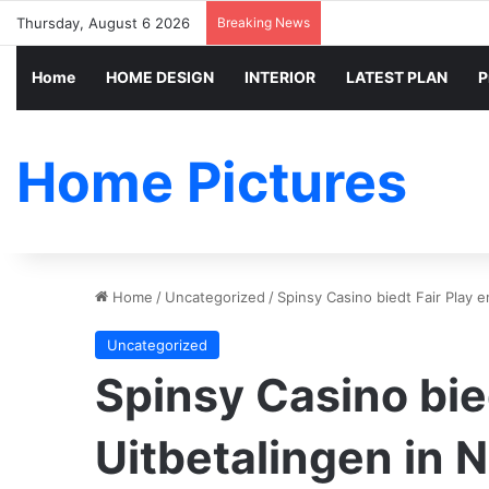
Thursday, August 6 2026
Breaking News
Home
HOME DESIGN
INTERIOR
LATEST PLAN
P
Home Pictures
Home
/
Uncategorized
/
Spinsy Casino biedt Fair Play e
Uncategorized
Spinsy Casino bied
Uitbetalingen in 