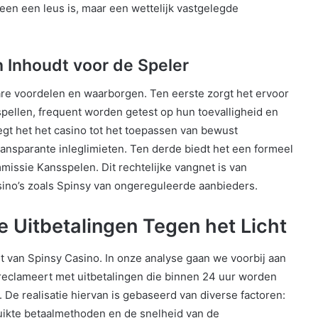
een een leus is, maar een wettelijk vastgelegde
 Inhoudt voor de Speler
are voordelen en waarborgen. Ten eerste zorgt het ervoor
lspellen, frequent worden getest op hun toevalligheid en
gt het het casino tot het toepassen van bewust
transparante inleglimieten. Ten derde biedt het een formeel
issie Kansspelen. Dit rechtelijke vangnet is van
ino’s zoals Spinsy van ongereguleerde aanbieders.
e Uitbetalingen Tegen het Licht
it van Spinsy Casino. In onze analyse gaan we voorbij aan
reclameert met uitbetalingen die binnen 24 uur worden
. De realisatie hiervan is gebaseerd van diverse factoren:
ruikte betaalmethoden en de snelheid van de