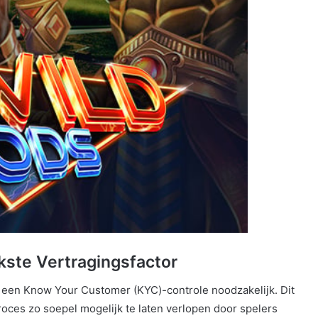
kste Vertragingsfactor
s een Know Your Customer (KYC)-controle noodzakelijk. Dit
proces zo soepel mogelijk te laten verlopen door spelers