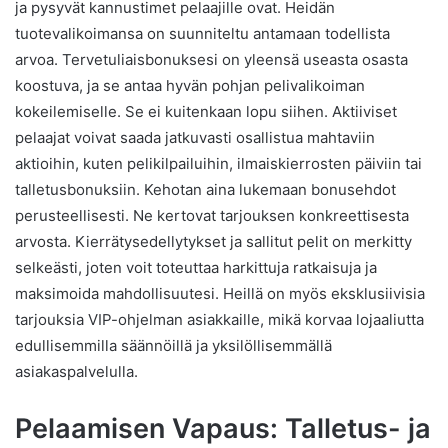
ja pysyvät kannustimet pelaajille ovat. Heidän
tuotevalikoimansa on suunniteltu antamaan todellista
arvoa. Tervetuliaisbonuksesi on yleensä useasta osasta
koostuva, ja se antaa hyvän pohjan pelivalikoiman
kokeilemiselle. Se ei kuitenkaan lopu siihen. Aktiiviset
pelaajat voivat saada jatkuvasti osallistua mahtaviin
aktioihin, kuten pelikilpailuihin, ilmaiskierrosten päiviin tai
talletusbonuksiin. Kehotan aina lukemaan bonusehdot
perusteellisesti. Ne kertovat tarjouksen konkreettisesta
arvosta. Kierrätysedellytykset ja sallitut pelit on merkitty
selkeästi, joten voit toteuttaa harkittuja ratkaisuja ja
maksimoida mahdollisuutesi. Heillä on myös eksklusiivisia
tarjouksia VIP-ohjelman asiakkaille, mikä korvaa lojaaliutta
edullisemmilla säännöillä ja yksilöllisemmällä
asiakaspalvelulla.
Pelaamisen Vapaus: Talletus- ja