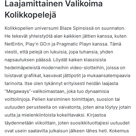
Laajamittainen Valikoima
Kolikkopelejä
Kolikkopelien universumi Blaze Spinsissä on suunnaton.
He tekevät yhteistyötä alan kaikkien jättien kanssa, kuten
NetEntin, Play’n GO:n ja Pragmatic Playn kanssa. Tämä
viestii, että pelejä on lukuisia, jopa tuhansia, yhden
napsautuksen päässä. Löydät kaiken klassisista
hedelmäpeleistä moderneihin video-slotteihin, joissa on
loistavat grafiikat, kasvavat jättipotit ja mukaansatempaavia
tarinoita. Itse olen tykännyt erityisesti heidän laajasta
“Megaways”-valikoimastaan, joka tuo dynaamisia
voittolinjoja. Pelien karsiminen toimittajan, suosion tai
uutuuden perusteella on vaivatonta, joten aina löytyy jotain
uutta ja mielenkiintoista kokeiltavaksi. Kirjastoa
täydennetään viikoittain, joten suosikkituottajiesi uutuudet
ovat usein saatavilla julkaisun jälkeen lähes heti. Kokemus