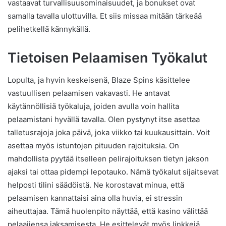
vastaavat turvallisuusominaisuudet, ja bonukset ovat
samalla tavalla ulottuvilla. Et siis missaa mitään tärkeää
pelihetkellä kännykällä.
Tietoisen Pelaamisen Työkalut
Lopulta, ja hyvin keskeisenä, Blaze Spins käsittelee
vastuullisen pelaamisen vakavasti. He antavat
käytännöllisiä työkaluja, joiden avulla voin hallita
pelaamistani hyvällä tavalla. Olen pystynyt itse asettaa
talletusrajoja joka päivä, joka viikko tai kuukausittain. Voit
asettaa myös istuntojen pituuden rajoituksia. On
mahdollista pyytää itselleen pelirajoituksen tietyn jakson
ajaksi tai ottaa pidempi lepotauko. Nämä työkalut sijaitsevat
helposti tilini säädöistä. Ne korostavat minua, että
pelaamisen kannattaisi aina olla huvia, ei stressin
aiheuttajaa. Tämä huolenpito näyttää, että kasino välittää
pelaajiensa jaksamisesta. He esittelevät myös linkkejä