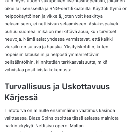
kuin myös uuden sukupolven live-kasinopelitkin, jokainen
oikeilla lisensseillä ja RNG-sertifikaateilla. Käyttöliittymä on
helppokäyttöinen ja vikkelä, joten voit keskittyä
pelaamiseen, ei nettisivun selaamiseen. Asiakaspalvelu
puhuu suomea, mikä on merkittävä apua, kun tarvitset
neuvoja. Nämä asiat yhdessä varmistavat, että kaikki
vierailu on sujuva ja hauska. Yksityiskohtiin, kuten
nopeisiin latauksiin ja helposti ymmärrettäviin
pelisääntöihin, kiinnitetään tarkkaavaisuutta, mikä
vahvistaa positiivista kokemusta.
Turvallisuus ja Uskottavuus
Kärjessä
Tietoturva on minulle ensimmäinen vaatimus kasinoa
valittaessa. Blaze Spins osoittaa tässä asiassa mainiota
harkintakykyä. Nettisivu operoi Maltan