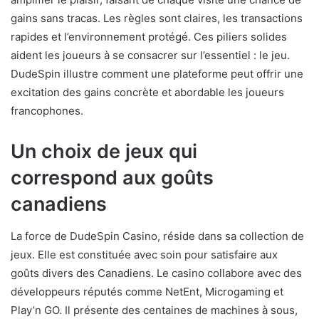
gains sans tracas. Les règles sont claires, les transactions
rapides et l’environnement protégé. Ces piliers solides
aident les joueurs à se consacrer sur l’essentiel : le jeu.
DudeSpin illustre comment une plateforme peut offrir une
excitation des gains concrète et abordable les joueurs
francophones.
Un choix de jeux qui
correspond aux goûts
canadiens
La force de DudeSpin Casino, réside dans sa collection de
jeux. Elle est constituée avec soin pour satisfaire aux
goûts divers des Canadiens. Le casino collabore avec des
développeurs réputés comme NetEnt, Microgaming et
Play’n GO. Il présente des centaines de machines à sous,