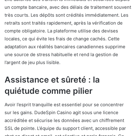
un compte bancaire, avec des délais de traitement souvent
très courts. Les dépôts sont crédités immédiatement. Les
retraits sont traités rapidement, après la vérification de
compte obligatoire. La plateforme utilise des devises
locales, ce qui évite les frais de change cachés. Cette
adaptation aux réalités bancaires canadiennes supprime
une source de stress habituelle et rend la gestion de
l’argent de jeu plus lisible.
Assistance et sûreté : la
quiétude comme pilier
Avoir l’esprit tranquille est essentiel pour se concentrer
sur les gains. DudeSpin Casino agit sous une licence
accréditée et sécurise les données avec un chiffrement
SSL de pointe. L’équipe du support client, accessible par