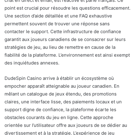
chat en direct et email, est réactive et parle français. Ce
point est crucial pour résoudre les questions efficacement.
Une section d’aide détaillée et une FAQ exhaustive
permettent souvent de trouver une réponse sans
contacter le support. Cette infrastructure de confiance
garantit aux joueurs canadiens de se consacrer sur leurs
stratégies de jeu, au lieu de remettre en cause de la
fiabilité de la plateforme. L’environnement est ainsi exempt
des inquiétudes annexes.
DudeSpin Casino arrive à établir un écosystème où
empocher apparaît atteignable au joueur canadien. En
mêlant un catalogue de jeux étendu, des promotions
claires, une interface lisse, des paiements locaux et un
support digne de confiance, la plateforme écarte les
obstacles courants du jeu en ligne. Cette approche
orientée sur l’utilisateur offre aux joueurs de se dédier au
divertissement et à la stratégie. L’expérience de jeu