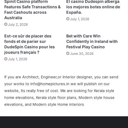
Spinit Casino platform
El casino Dudespin alberga
Features Safe Transactions &
los mejores botes online de
Fast Cashouts across
España.
Australia
July 1, 2026
July 2, 2026
Est-ce sûr de placer des
Bet with Care Win
fonds et de parier sur
Confidently in Ireland with
DudeSpin Casino pour les
Festival Play Casino
joueurs français ?
June 30, 2026
July 1, 2026
If you are Architect, Engineer,or Interior designer, you can send
your works to info@homepictures.in we will publish on our
website, Its really free of cost. We are looking for Kerala style
home elevations, Kerala style floor plans, Modern style house
elevations, and Modern style Home interiors