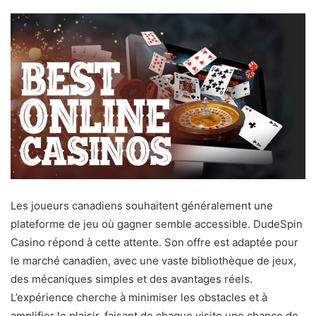
Les joueurs canadiens souhaitent généralement une
plateforme de jeu où gagner semble accessible. DudeSpin
Casino répond à cette attente. Son offre est adaptée pour
le marché canadien, avec une vaste bibliothèque de jeux,
des mécaniques simples et des avantages réels.
L’expérience cherche à minimiser les obstacles et à
amplifier le plaisir, faisant de chaque visite une chance de