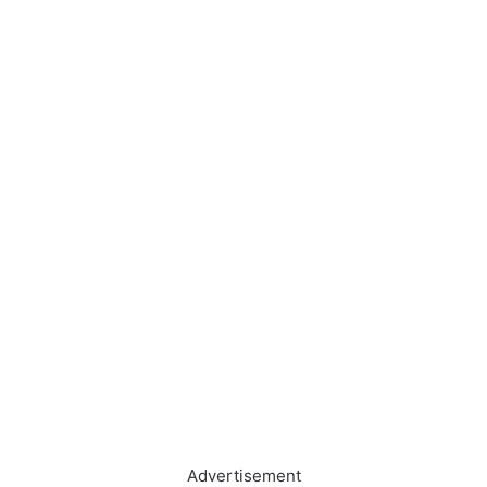
Advertisement