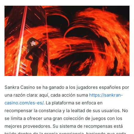
Sankra Casino se ha ganado a los jugadores españoles por
una razón clara: aquí, cada acción suma
https://sankran-
casino.com/es-es/
. La plataforma se enfoca en
recompensar la constancia y la lealtad de sus usuarios. No
se limita a ofrecer una gran colección de juegos con los
mejores proveedores. Su sistema de recompensas está
tejido dentro de la propia experiencia, haciendo que cada