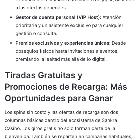
a las ofertas generales.
Gestor de cuenta personal (VIP Host):
Atención
prioritaria y un asistente exclusivo para cualquier
gestión o consulta.
Premios exclusivos y experiencias únicas:
Desde
obsequios físicos hasta invitaciones a eventos,
premiando la lealtad más allá de lo digital.
Tiradas Gratuitas y
Promociones de Recarga: Más
Oportunidades para Ganar
Los spins sin costo y las ofertas de recarga son dos
columnas básicas dentro del ecosistema de Sankra
Casino. Los giros gratis no solo forman parte de la
bienvenida. También se reparten en campañas habituales,