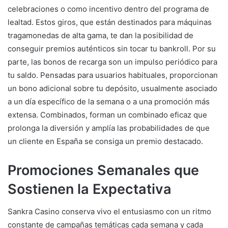
celebraciones o como incentivo dentro del programa de
lealtad. Estos giros, que están destinados para máquinas
tragamonedas de alta gama, te dan la posibilidad de
conseguir premios auténticos sin tocar tu bankroll. Por su
parte, las bonos de recarga son un impulso periódico para
tu saldo. Pensadas para usuarios habituales, proporcionan
un bono adicional sobre tu depósito, usualmente asociado
a un día específico de la semana o a una promoción más
extensa. Combinados, forman un combinado eficaz que
prolonga la diversión y amplía las probabilidades de que
un cliente en España se consiga un premio destacado.
Promociones Semanales que
Sostienen la Expectativa
Sankra Casino conserva vivo el entusiasmo con un ritmo
constante de campañas temáticas cada semana y cada